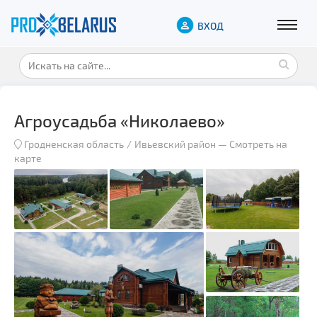
ВХОД
Агроусадьба «Николаево»
Гродненская область
Ивьевский район
—
Смотреть на
карте