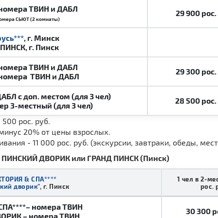
 номера ТВИН и ДАБЛ
29 900
р
ос.
омера СЬЮТ (2 комнаты)
усь***
, г. Минск
ПИНСК, г. Пинск
 номера
ТВИН
и ДАБЛ
29 300
р
ос.
 номера
ТВИН
и ДАБЛ
БЛ с доп. местом (для 3 чел)
28 500
р
ос.
р 3-местный (для 3 чел)
 500 рос. руб.
 минус 20% от цены взрослых.
ания - 11 000 рос. руб. (экскурсии, завтраки, обеды, мест
 + ПИНСКИЙ ДВОРИК или ГРАНД ПИНСК (Пинск)
ТОРИЯ & СПА****
1 чел в 2-ме
кий дворик”
, г. Пинск
рос. 
ПА****– номера ТВИН
30 300
р
ВОРИК – номера ТВИН