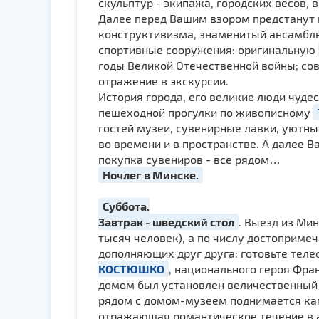
скульптур - экипажа, городских весов,
Далее перед Вашим взором предстанут 
конструктивизма, знаменитый ансамбль
спортивные сооружения: оригинальную
годы Великой Отечественной войны; сов
отражение в экскурсии.
История города, его великие люди чуде
пешеходной прогулки по живописному
гостей музеи, сувенирные лавки, уютны
во времени и в пространстве. А далее 
покупка сувениров - все рядом…
Ночлег в Минске.
Суббота.
Завтрак - шведский стол
. Выезд из Мин
тысяч человек), а по числу достопримеч
дополняющих друг друга: готовьте тел
КОСТЮШКО
, национального героя Фра
домом был установлен величественный п
рядом с домом-музеем поднимается кам
отражающая романтическое течение в а