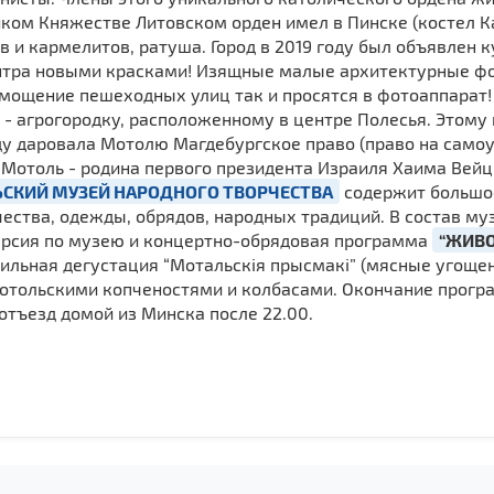
ком Княжестве Литовском орден имел в Пинске (костел К
и кармелитов, ратуша. Город в 2019 году был объявлен к
нтра новыми красками! Изящные малые архитектурные фо
 мощение пешеходных улиц так и просятся в фотоаппарат
- агрогородку, расположенному в центре Полесья. Этому 
ду даровала Мотолю Магдебургское право (право на самоу
 Мотоль - родина первого президента Израиля Хаима Вей
СКИЙ МУЗЕЙ НАРОДНОГО ТВОРЧЕСТВА
содержит большое
ства, одежды, обрядов, народных традиций. В состав муз
урсия по музею и концертно-обрядовая программа
“ЖИВО
ильная дегустация “Мотальскія прысмакі” (мясные угощени
тольскими копченостями и колбасами. Окончание програм
 отъезд домой из Минска после 22.00.