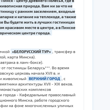
инск - центр древнего Полесья, где в
ивописная природа. Вам ни за что не
гостиницу с ранним заселением, входные
апарке и катание на теплоходе, а также
е Вы будете жить в лучших гостиницах
м красивом месте в центре, а в Пинске
торическом центре города.
личкой
«БЕЛОРУССКИЙ ТУР»
, трансфер в
ой, карта Минска).
автрака в ланч-боксе).
0 от гостиницы Беларусь***. Во время
вскую церковь начала ХVII в. и
, и живописный
ВЕРХНИЙ ГОРОД
, с
мятники архитектуры XVII - XIX веков.
о монастырских комплексов
ки города - Кафедральные православный
юционного Минска, работе городского
рафии на фоне многочисленных уличных