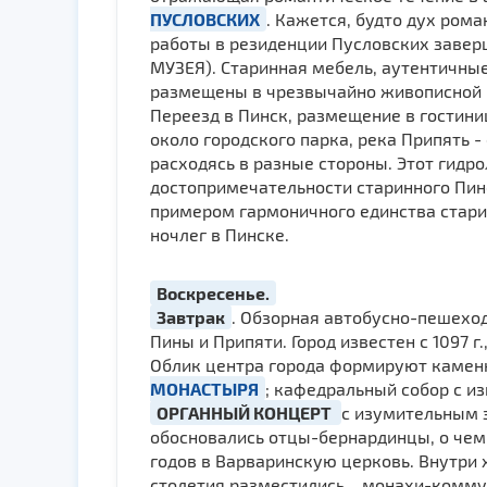
ПУСЛОВСКИХ
. Кажется, будто дух ром
работы в резиденции Пусловских завер
МУЗЕЯ). Старинная мебель, аутентичны
размещены в чрезвычайно живописной м
Переезд в Пинск, размещение в гостини
около городского парка, река Припять -
расходясь в разные стороны. Этот гидр
достопримечательности старинного Пинс
примером гармоничного единства стари
ночлег в Пинске.
Воскресенье.
Завтрак
. Обзорная автобусно-пешехо
Пины и Припяти. Город известен с 1097 
Облик центра города формируют каменны
МОНАСТЫРЯ
; кафедральный собор с 
ОРГАННЫЙ КОНЦЕРТ
с изумительным 
обосновались отцы-бернардинцы, о че
годов в Варваринскую церковь. Внутри х
столетия разместились... монахи-комму