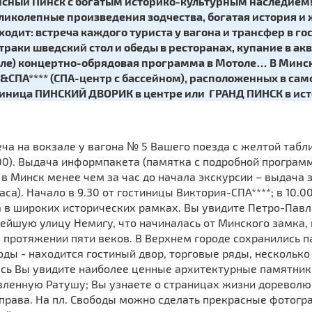
исный Пинск с богатым историко-культурным наследием! П
иколепные произведения зодчества, богатая история и ж
входит: встреча каждого туриста у вагона и трансфер в 
втраки шведский стол и обеды в ресторанах, купание в акв
ле) концертно-обрядовая программа в Мотоле… В Минск
&СПА**** (СПА-центр с бассейном), расположенных в само
стиница ПИНСКИЙ ДВОРИК в центре или ГРАНД ПИНСК в ис
реча на вокзале у вагона № 5 Вашего поезда с желтой таб
.00). Выдача информпакета (памятка с подробной программ
 в Минск менее чем за час до начала экскурсии – выдача з
часа). Начало в 9.30 от гостиницы Виктория-СПА****; в 10.0
 в широких исторических рамках. Вы увидите Петро-Павло
внейшую улицу Немигу, что начиналась от Минского замка
протяжении пяти веков. В Верхнем городе сохранились па
оды - находится гостиный двор, торговые ряды, нескольк
Здесь Вы увидите наиболее ценные архитектурные памятни
новленную Ратушу; Вы узнаете о страницах жизни доревол
 права. На пл. Свободы можно сделать прекрасные фотог