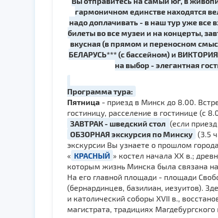
Вы отправитесь на самый юг, в живоп
гармоничном единстве находятся вел
надо доплачивать - в наш тур уже все 
билеты во все музеи и на концерты, за
вкусная (в прямом и переносном смыс
БЕЛАРУСЬ*** (с бассейном) и ВИКТОРИЯ
на выбор - элегантная го
Программа тура:
Пятница
- приезд в Минск до 8.00. Вст
гостиницу, расселение в гостинице (с 8
ЗАВТРАК - шведский стол
(если приезд
ОБЗОРНАЯ экскурсия по Минску
(3.5 
экскурсии Вы узнаете о прошлом города
«
КРАСНЫЙ
» костел начала ХХ в.; дре
которым жизнь Минска была связана на 
На его главной площади - площади Своб
(бернардинцев, базилиан, иезуитов). 
и католический соборы ХVII в., восста
магистрата, традициях Магдебургского