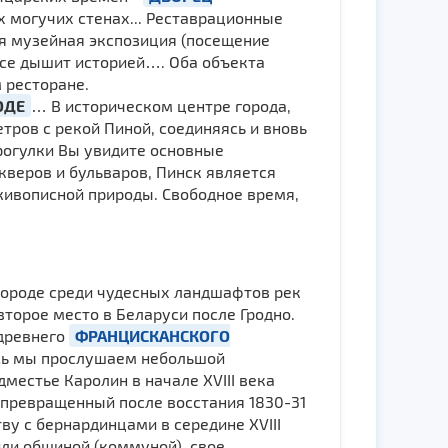
х могучих стенах... Реставрационные
ая музейная экспозиция (посещение
все дышит историей…. Оба объекта
 ресторане.
ОДЕ
… В историческом центре города,
етров с рекой Пиной, соединяясь и вновь
прогулки Вы увидите основные
кверов и бульваров, Пинск является
живописной природы. Свободное время,
 городе среди чудесных ландшафтов рек
второе место в Беларуси после Гродно.
 древнего
ФРАНЦИСКАНСКОГО
есь мы прослушаем небольшой
едместье Каролин в начале XVIII века
, превращенный после восстания 1830-31
ву с бернардинцами в середине XVIII
или общиной (коммуной), свое