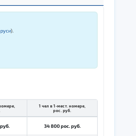
аруси
).
 номере,
1 чел в 1-мест. номере,
.
рос. руб.
 руб.
34 800
р
ос. руб.