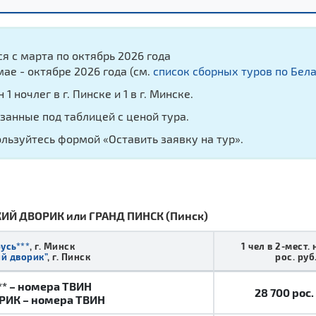
ся с марта по октябрь 2026 года
мае - октябре 2026 года (см.
список сборных туров по Бел
 ночлег в г. Пинске и 1 в г. Минске.
азанные под таблицей с ценой тура.
ользуйтесь формой «Оставить заявку на тур».
КИЙ ДВОРИК или ГРАНД ПИНСК (Пинск)
усь***
, г. Минск
1 чел в 2-мест.
й дворик”
, г. Пинск
рос. руб
* – номера ТВИН
28 700
р
ос.
РИК – номера ТВИН