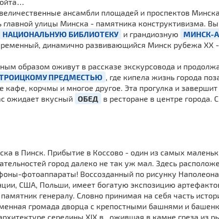
 войта…
величественные ансамбли площадей и проспектов Минска
 главной улицы Минска - памятника конструктивизма. В
НАЦИОНАЛЬНУЮ БИБЛИОТЕКУ
и грандиозную
МИНСК-А
ременный, динамично развивающийся Минск рубежа ХХ - Х
сным образом оживут в рассказе экскурсовода и продолж
ТРОИЦКОМУ ПРЕДМЕСТЬЮ
, где кипела жизнь города по
е кафе, корчмы и многое другое. Эта прогулка и заверши
Вас ожидает вкусный
ОБЕД
в ресторане в центре города. С
ска в Пинск. Прибытие в Коссово - один из самых маленьк
ательностей город далеко не так уж мал. Здесь расположе
ефоны-фотоаппараты! Воссозданный по рисунку Наполеон
нции, США, Польши, имеет богатую экспозицию артефактов 
амятник генералу. Словно принимая на себя часть истори
енная громада дворца с крепостными башнями и башенка
рхитектуре середины XIX в., ожившая в камне греза из р