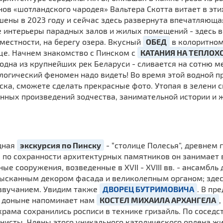
анов «шотландского чародея» Вальтера Скотта витает в эти
шены в 2023 году и сейчас здесь развернута впечатляющ
е интерьеры парадных залов и жилых помещений - здесь 
естности, на берегу озера. Вкусный
ОБЕД
в колоритном
це. Начнем знакомство с Пинском с
КАТАНИЯ НА ТЕПЛОХ
 одна из крупнейших рек Беларуси - сливается на сотню м
ологический феномен надо видеть! Во время этой водной 
ка, сможете сделать прекрасные фото. Утопая в зелени с
нных произведений зодчества, занимательной истории и 
дная
экскурсия по Пинску
- “столице Полесья”, древнем
г., по сохранности архитектурных памятников он занимает 
е сооружения, возведенные в XVII - XVIII вв. - ансамбль
изысканным декором фасада и великолепным органом; зд
звучанием. Увидим также
ДВОРЕЦ БУТРИМОВИЧА
. В пр
м доныне напоминает нам
КОСТЕЛ МИХАИЛА АРХАНГЕЛА
рама сохранились росписи в технике гризайль. По соседст
нисты. Члены этого уникального католического ордена ж