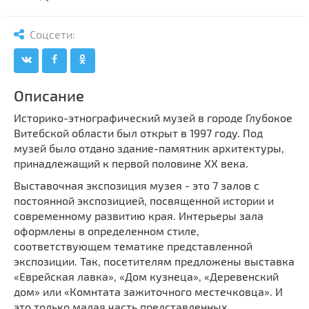
Мечети
Выберите направление
Синагоги
Соцсети:
Часовни
Кирхи
Кладбище
Описание
Культурные центры
Историко-этнографический музей в городе Глубокое
Витебской области был открыт в 1997 году. Под
Театры
музей было отдано здание-памятник архитектуры,
Галереи
принадлежащий к первой половине XX века.
Концертные залы
Выставочная экспозиция музея - это 7 залов с
постоянной экспозицией, посвященной истории и
современному развитию края. Интерьеры зала
оформлены в определенном стиле,
соответствующем тематике представленной
экспозиции. Так, посетителям предложены выставка
«Еврейская лавка», «Дом кузнеца», «Деревенский
дом» или «Комнтата зажиточного местечковца». И
это только малая часть представленных