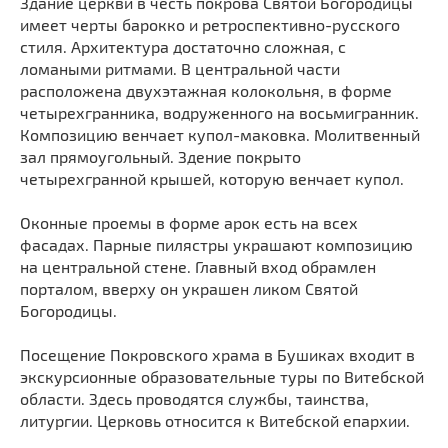
Здание церкви в честь покрова Святой Богородицы
Мечети
Выберите направление
имеет черты барокко и ретроспективно-русского
Синагоги
стиля. Архитектура достаточно сложная, с
ломаными ритмами. В центральной части
Часовни
расположена двухэтажная колокольня, в форме
Кирхи
четырехгранника, водруженного на восьмигранник.
Кладбище
Композицию венчает купол-маковка. Молитвенный
зал прямоугольный. Здение покрыто
Культурные центры
четырехгранной крышей, которую венчает купол.
Театры
Оконные проемы в форме арок есть на всех
Галереи
фасадах. Парные пилястры украшают композицию
Концертные залы
на центральной стене. Главный вход обрамлен
порталом, вверху он украшен ликом Святой
Богородицы.
Посещение Покровского храма в Бушиках входит в
экскурсионные образовательные туры по Витебской
области. Здесь проводятся службы, таинства,
литургии. Церковь относится к Витебской епархии.