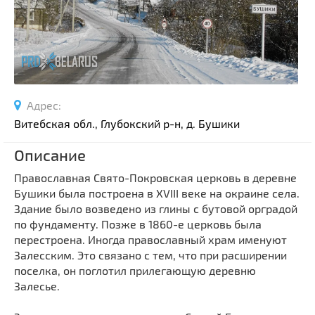
Спортивные сооружения
Производства
Ратуши
Родовые усадьбы
Садово-парковая архитектура
Адрес:
Национальные парки и заказники
Витебская обл., Глубокский р-н, д. Бушики
Озера и водоемы
Описание
Памятники
Памятники археологии
Православная Свято-Покровская церковь в деревне
Бушики была построена в XVIII веке на окраине села.
Памятники геодезии
Выберите область
Здание было возведено из глины с бутовой орградой
Памятники природы
по фундаменту. Позже в 1860-е церковь была
Выберите район
перестроена. Иногда православный храм именуют
Памятники известным людям
Залесским. Это связано с тем, что при расширении
Выберите населенный пункт
Церкви
поселка, он поглотил прилегающую деревню
Монастыри
Залесье.
Костелы