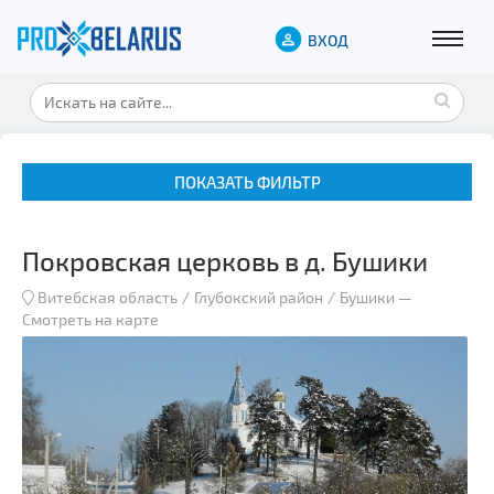
ВХОД
ПОКАЗАТЬ ФИЛЬТР
Покровская церковь в д. Бушики
Витебская область
Глубокский район
Бушики
—
Смотреть на карте
Музеи
Замки и дворцы
Военная история
Гражданская архитектура