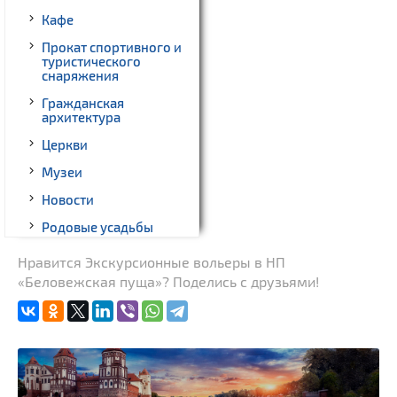
Кафе
Прокат спортивного и
туристического
снаряжения
Гражданская
архитектура
Церкви
Музеи
Новости
Родовые усадьбы
Памятники известным
Нравится Экскурсионные вольеры в НП
людям
«Беловежская пуща»? Поделись с друзьями!
Кладбище
Монастыри
Костелы
Часовни