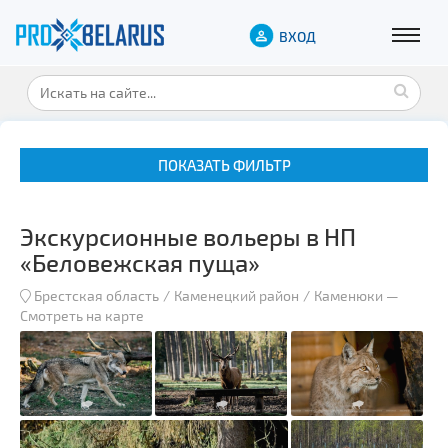
ВХОД
ПОКАЗАТЬ ФИЛЬТР
Экскурсионные вольеры в НП
«Беловежская пуща»
Брестская область
Каменецкий район
Каменюки
—
Смотреть на карте
Музеи
Замки и дворцы
Военная история
Гражданская архитектура