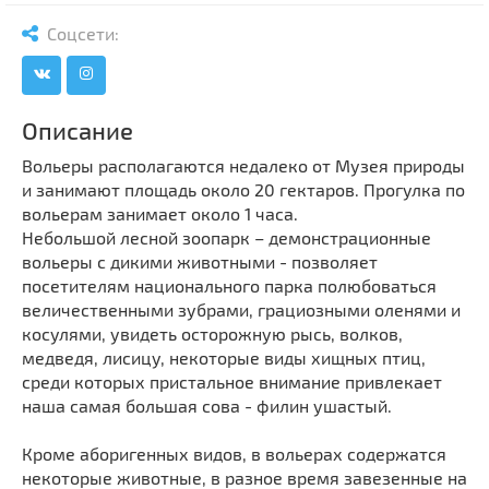
Мечети
Выберите направление
Соцсети:
Синагоги
Часовни
Кирхи
Описание
Кладбище
Вольеры располагаются недалеко от Музея природы
Культурные центры
и занимают площадь около 20 гектаров. Прогулка по
Театры
вольерам занимает около 1 часа.
Небольшой лесной зоопарк – демонстрационные
Галереи
вольеры с дикими животными - позволяет
Концертные залы
посетителям национального парка полюбоваться
величественными зубрами, грациозными оленями и
косулями, увидеть осторожную рысь, волков,
медведя, лисицу, некоторые виды хищных птиц,
среди которых пристальное внимание привлекает
наша самая большая сова - филин ушастый.
Кроме аборигенных видов, в вольерах содержатся
некоторые животные, в разное время завезенные на