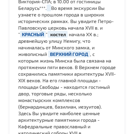
Виктория-СПА; в 10.00 от гостиницы
Беларусь***.
Во время экскурсии Вы
узнаете о прошлом города в широких
исторических рамках. Вы увидите Петро-
Павловскую церковь начала ХVII в. и
"
КРАСНЫЙ
"
костел
начала ХХ в.;
древнейшую улицу Немигу, что
начиналась от Минского замка, и
живописный
ВЕРХНИЙ ГОРОД
, с
которым жизнь Минска была связана на
протяжении пяти веков. В Верхнем городе
сохранились памятники архитектуры XVII-
XIX веков. На его главной площади -
площади Свободы - находится гостиный
двор, торговые ряды, несколько
монастырских комплексов
(бернардинцев, базилиан, иезуитов).
Здесь Вы увидите наиболее ценные
архитектурные памятники города -
Кафедральные православный и
католический соборы ХVII в.,