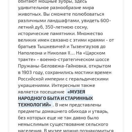
обитают мощные зубры, здесь
удивительное разнообразие мира
животных. Вы сможете полюбоваться
различными ландшафтами, увидеть 600-
летний дуб, 350-летнюю сосну,
исторические памятники. Множество
великих имен связано с этими краями - от
братьев Тышкевичей и Тызенгаузов до
Наполеона и Николая II… На «Царском
тракте» - военно-стратегическом шоссе
Пружаны-Беловежа-Гайновка, открытом
в 1903 году, сохранились мостики времен
Российской империи с геральдическими
украшениями. Интересным также
является посещение
«МУЗЕЯ
НАРОДНОГО БЫТА И СТАРИННЫХ
ТЕХНОЛОГИЙ»
. В нем представлены
предметы домашнего обихода и утварь,
без которых еще не так давно было
немыслимым существование сельского
населения. В музее можно познакомиться