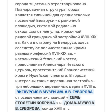
города тщательно отреставрирована.
Планировочная структура города
является типичной для средневековых
поселений Беларуси - с рыночной
площадью, системой радиально
отходящих от нее улиц, красочной
рядовой гражданской застройкой XVIII-XIX
вв. Как и в старину на Беларуси, здесь
соседствуют величественные храмы
разных конфессий XVII-XIX вв. -
католический Успенский костел,
православная Александра Невского
церковь, протестантский Евангелистский
храм и Иудейская синагога. В городе
интересны также деревянная застройка -
три небольших деревянных церкви XVIII в.
ЭКСКУРСИЯ В МУЗЕЙ ИМ. А.В. СУВОРОВА
с посещением экспозиций «
СЕМЬ
СТОЛЕТИЙ КОБРИНА
» и
ДОМА-МУЗЕЯ А.
В. СУВОРОВА
конца XVIII в. с