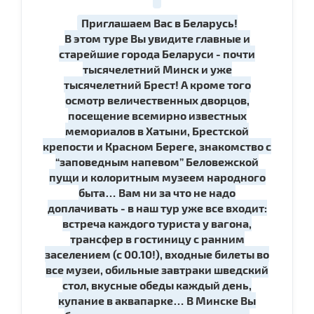
Приглашаем Вас в Беларусь!
В этом туре Вы увидите главные и
старейшие города Беларуси - почти
тысячелетний Минск и уже
тысячелетний Брест! А кроме того
осмотр величественных дворцов,
посещение всемирно известных
мемориалов в Хатыни, Брестской
крепости и Красном Береге, знакомство с
“заповедным напевом” Беловежской
пущи и колоритным музеем народного
быта… Вам ни за что не надо
доплачивать - в наш тур уже все входит:
встреча каждого туриста у вагона,
трансфер в гостиницу с ранним
заселением (с 00.10!), входные билеты во
все музеи, обильные завтраки шведский
стол, вкусные обеды каждый день,
купание в аквапарке… В Минске Вы