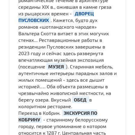
романтическое течение в архитектуре
середины XIX в., ожившая в камне греза
из рыцарских времен -
ДВОРЕЦ
ПУСЛОВСКИХ
. Кажется, будто дух
романов «шотландского чародея»
Вальтера Скотта витает в этих могучих
стенах... Реставрационные работы в
резиденции Пусловских завершены в
2023 году и сейчас здесь развернута
впечатляющая музейная экспозиция
(посещение
МУЗЕЯ
). Старинная мебель,
аутентичные интерьеры парадных залов и
жилых помещений - здесь все дышит
историей…. Оба объекта размещены в
чрезвычайно живописной местности, на
берегу озера. Вкусный
ОБЕД
в
колоритном ресторане.
Переезд в Кобрин.
ЭКСКУРСИЯ ПО
КОБРИНУ
- старинному белорусскому
городу, первое упоминание о котором
относится к 1287 г. Центральная часть