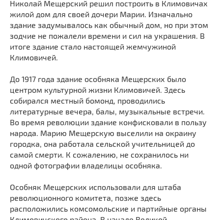
Николай Мещерский решил построить в Климовичах
Мечети
Выберите направление
жилой дом для своей дочери Марии. Изначально
Синагоги
здание задумывалось как обычный дом, но при этом
зодчие не пожалели времени и сил на украшения. В
Часовни
итоге здание стало настоящей жемчужиной
Кирхи
Климовичей.
Кладбище
До 1917 года здание особняка Мещерских было
Культурные центры
центром культурной жизни Климовичей. Здесь
Театры
собирался местный бомонд, проводились
Галереи
литературные вечера, балы, музыкальные встречи.
Во время революции здание конфисковали в пользу
Концертные залы
народа. Марию Мещерскую выселили на окраину
городка, она работала сельской учительницей до
самой смерти. К сожалению, не сохранилось ни
одной фотографии владелицы особняка.
Особняк Мещерских использовали для штаба
революционного комитета, позже здесь
расположились комсомольские и партийные органы
Климовичского района. В начале Великой