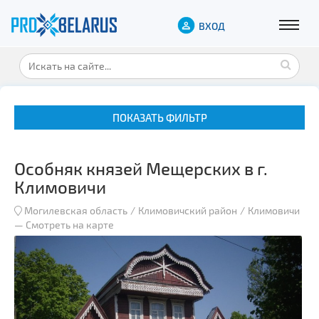
ВХОД
ПОКАЗАТЬ ФИЛЬТР
Особняк князей Мещерских в г.
Климовичи
Могилевская область
Климовичский район
Климовичи
—
Смотреть на карте
Музеи
Замки и дворцы
Военная история
Гражданская архитектура