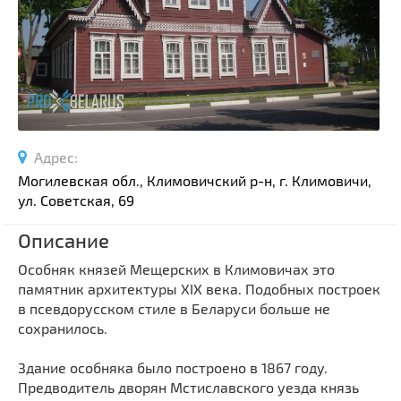
Спортивные сооружения
Производства
Ратуши
Родовые усадьбы
Садово-парковая архитектура
Национальные парки и заказники
Адрес:
Озера и водоемы
Могилевская обл., Климовичский р-н, г. Климовичи,
Памятники
ул. Советская, 69
Памятники археологии
Описание
Памятники геодезии
Выберите область
Особняк князей Мещерских в Климовичах это
Памятники природы
памятник архитектуры XIX века. Подобных построек
Выберите район
Памятники известным людям
в псевдорусском стиле в Беларуси больше не
сохранилось.
Выберите населенный пункт
Церкви
Монастыри
Здание особняка было построено в 1867 году.
Костелы
Предводитель дворян Мстиславского уезда князь