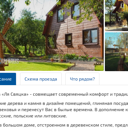
сание
Схема проезда
Что рядом?
а «Ля Свяцка» - совмещает современный комфорт и тради
ние дерева и камня в дизайне помещений, глиняная посуд
вековья и перенесут Вас в былые времена. В дополнение
ские, польские или литовские.
 в большом доме, отстроенном в деревенском стиле, пред