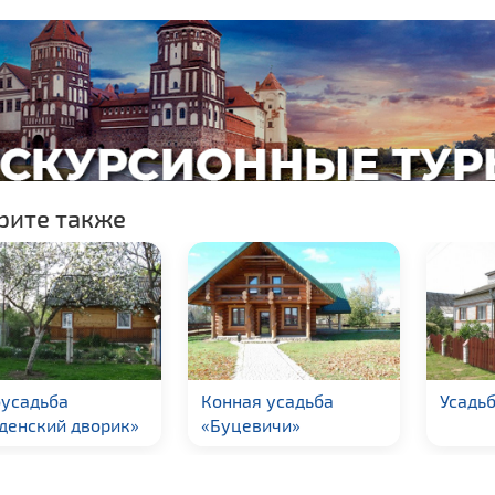
рите также
онная усадьба
Усадьба Нарочанка
Кот
Буцевичи»