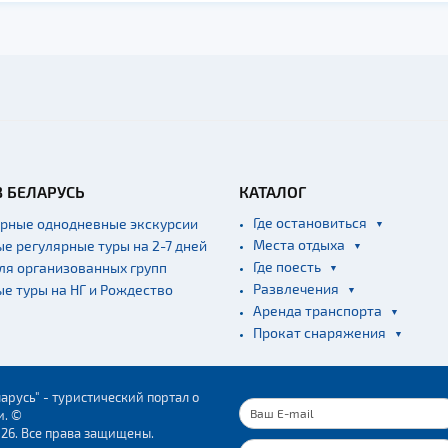
В БЕЛАРУСЬ
КАТАЛОГ
Где остановиться
ярные однодневные экскурсии
Места отдыха
ые регулярные туры на 2-7 дней
Где поесть
для организованных групп
Развлечения
ые туры на НГ и Рождество
Аренда транспорта
Прокат снаряжения
арусь" - туристический портал о
и. ©
026. Все права защищены.