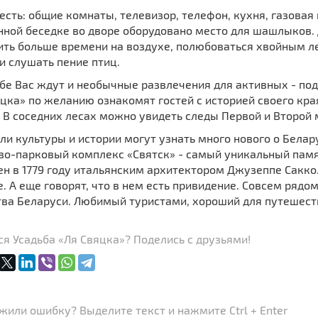
есть: общие комнаты, телевизор, телефон, кухня, газовая 
нной беседке во дворе оборудовано место для шашлыков.
ить больше времени на воздухе, полюбоваться хвойным ле
и слушать пение птиц.
ьбе Вас ждут и необычные развлечения для активных - по
цка» по желанию ознакомят гостей с историей своего кр
 В соседних лесах можно увидеть следы Первой и Второй 
и культуры и истории могут узнать много нового о Белару
во-парковый комплекс «Святск» - самый уникальный памя
н в 1779 году итальянским архитектором Джузеппе Сакко
. А еще говорят, что в нем есть привидение. Совсем рядо
тва Беларуси. Любимый туристами, хороший для путешеств
я Усадьба «Ля Свяцка»? Поделись с друзьями!
или ошибку? Выделите текст и нажмите Ctrl + Enter