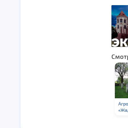
Смот
Агроусадьба
К
«Жаденский дворик»
«