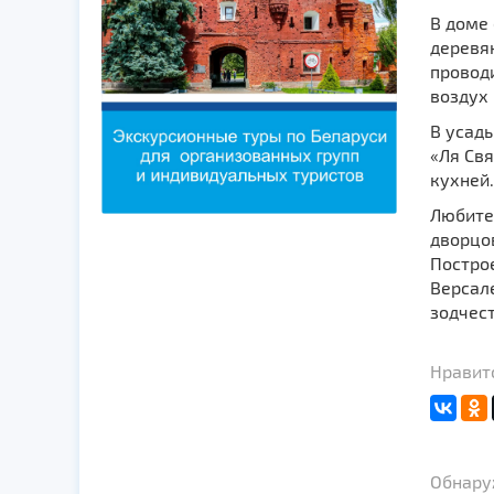
В доме 
деревя
провод
воздух 
В усад
«Ля Свя
кухней.
Любител
дворцо
Построе
Версале
зодчес
Нравитс
Обнаруж