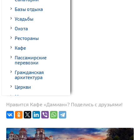
Базы отдыха
Усадьбы
Охота
Рестораны
Кафе
Пассажирские
перевозки
Гражданская
архитектура
Церкви
Музеи
Нравится Кафе «Дамиан»? Поделись с друзьями!
Памятники природы
Производства
Родовые усадьбы
Памятники