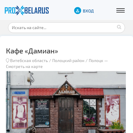
ВХОД
Кафе «Дамиан»
Витебская область
Полоцкий район
Полоцк
—
Смотреть на карте