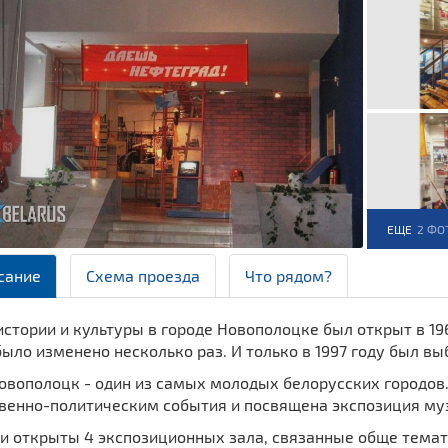
ЕЩЕ
2 ФО
сание
Схема проезда
Что рядом?
стории и культуры в городе Новополоцке был открыт в 19
ыло изменено несколько раз. И только в 1997 году был в
овополоцк - один из самых молодых белорусских городов.
венно-политическим события и посвящена экспозиция му
ии открыты 4 экспозиционных зала, связанные обще темат