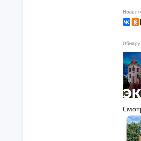
Нравитс
Обнаруж
Смот