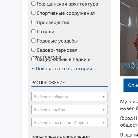
Гражданская архитектура
Спортивные сооружения
Производства
Ратуши
Родовые усадьбы
Садово-парковая
архитектура
Национальные парки и
заказники
Показать все категории
Озера и водоемы
Памятники
РАСПОЛОЖЕНИЕ
Опи
Памятники археологии
Памятники геодезии
Выберите область
Музей и
Памятники природы
музея б
Выберите район
Памятники известным людям
Город Н
Выберите населенный пункт
Церкви
общест
Монастыри
В здан
ПОПУЛЯРНЫЕ НАПРАВЛЕНИЯ