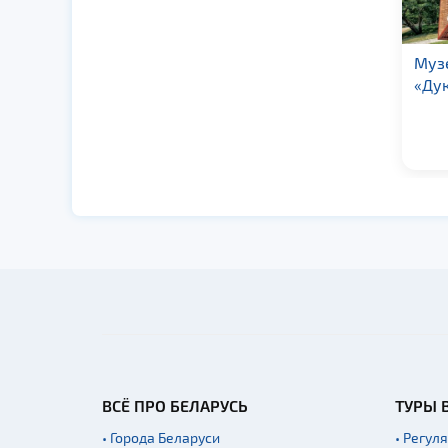
Музейный комплекс
Па
«Дукорский маёнтак»
ин
ис
кн
ВСЁ ПРО БЕЛАРУСЬ
ТУРЫ 
• Города Беларуси
• Регул