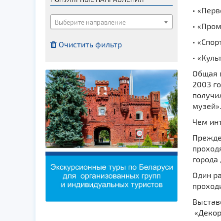
Костелы
• «Перв
Мечети
Выберите направление
• «Про
Синагоги
• «Спо
Очистить фильтр
Часовни
• «Кул
Кирхи
Общая 
Кладбище
2003 го
получи
Культурные центры
музей»
Театры
Чем ин
Галереи
Прежде
Концертные залы
проходя
города 
Один ра
проход
Выстав
«Декор