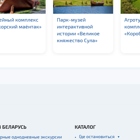
рк-музей
Агротуристический
Музе
терактивной
комплекс
стар
тории «Великое
«Коробчицы»
реме
яжество Сула»
техн
«Дуд
В БЕЛАРУСЬ
КАТАЛОГ
Где остановиться
ярные однодневные экскурсии