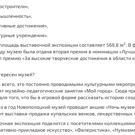
остроители»,
мышленность»,
ртивные достижения»,
ьтурные учреждения».
2
площадь выставочной экспозиции составляет 569,8 м
. В
ду музею была отдана вторая премия в номинации «Лучши
л премию «За высокие творческие достижения в области к
.
тересен музей?
 всего, это постоянно проводимыми культурными меропр
т музейно-педагогические занятия «Мой город». Сюда при
для того, что бы в игровой форме рассказать историю со
з в год Новополоцкий музей проводит акцию «Ночь музеев
ит выставка-продажа купальских венков, лекарственных 
очная экспозиция поделится с посетителями коллекциями
ативно-прикладное искусство», «Фалеристика», «Нумизма