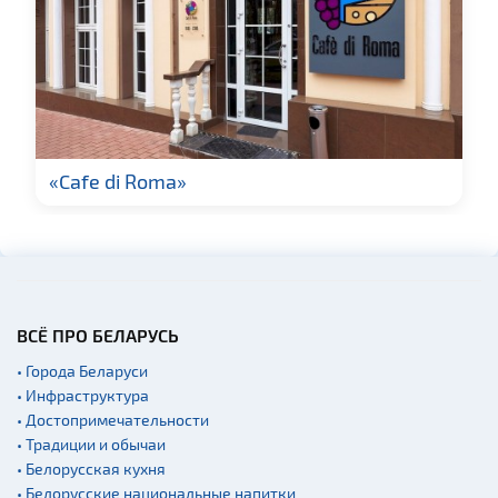
Галереи
Памятники природы
Производства
Мастер-классы
Квесты
«Cafe di Roma»
Новости
Спортинг-клубы и тиры
Родовые усадьбы
Памятники известным
людям
ВСЁ ПРО БЕЛАРУСЬ
Монастыри
• Города Беларуси
• Инфраструктура
Часовни
• Достопримечательности
Национальные парки и
• Традиции и обычаи
заказники
• Белорусская кухня
Концертные залы
• Белорусские национальные напитки