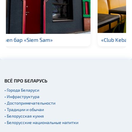
Галереи
Памятники природы
Производства
Мастер-классы
Квесты
«Club Kеbаb»
Новости
Спортинг-клубы и тиры
Родовые усадьбы
Памятники известным
людям
ВСЁ ПРО БЕЛАРУСЬ
Монастыри
• Города Беларуси
• Инфраструктура
Часовни
• Достопримечательности
Национальные парки и
• Традиции и обычаи
заказники
• Белорусская кухня
Концертные залы
• Белорусские национальные напитки
Аэропорты