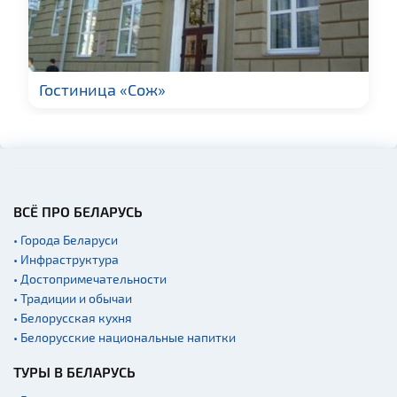
Производства
Мастер-классы
Квесты
Гостиница «Сож»
Новости
Спортинг-клубы и тиры
Родовые усадьбы
Памятники известным
людям
ВСЁ ПРО БЕЛАРУСЬ
Монастыри
• Города Беларуси
Часовни
• Инфраструктура
Национальные парки и
• Достопримечательности
заказники
• Традиции и обычаи
Концертные залы
• Белорусская кухня
• Белорусские национальные напитки
Аэропорты
Железнодорожные
ТУРЫ В БЕЛАРУСЬ
вокзалы