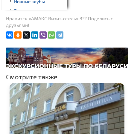
Ночные клубы
Боулинг
Нравится «АМАКС Визит-отель» 3*? Поделись с
Бильярд
друзьями!
Казино
Торговые центры,
универмаги
Пассажирские
перевозки
Fast-food
Смотрите также
Гражданская
архитектура
Замки и дворцы
Церкви
Музеи
Галереи
Памятники природы