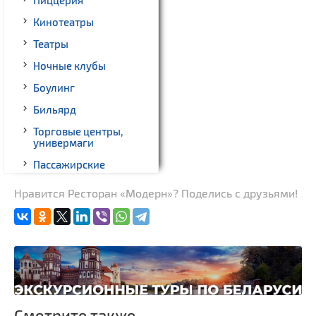
Кинотеатры
Театры
Ночные клубы
Боулинг
Бильярд
Торговые центры,
универмаги
Пассажирские
перевозки
Нравится Ресторан «Модерн»? Поделись с друзьями!
Гражданская
архитектура
Замки и дворцы
Церкви
Музеи
Производства
Смотрите также