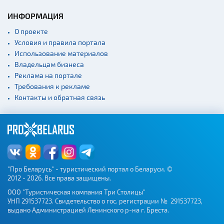
ИНФОРМАЦИЯ
О проекте
Условия и правила портала
Использование материалов
Владельцам бизнеса
Реклама на портале
Требования к рекламе
Контакты и обратная связь
"Про Беларусь" - туристический портал о Беларуси. ©
2012 - 2026. Все права защищены.
ООО "Туристическая компания Три Столицы"
УНП 291537723. Свидетельство о гос. регистрации № 291537723,
выдано Администрацией Ленинского р-на г. Бреста.