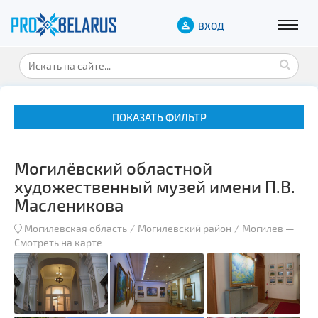
ВХОД
ПОКАЗАТЬ ФИЛЬТР
Могилёвский областной
художественный музей имени П.В.
Масленикова
Могилевская область
Могилевский район
Могилев
—
Музеи
Смотреть на карте
Замки и дворцы
Военная история
Гражданская архитектура