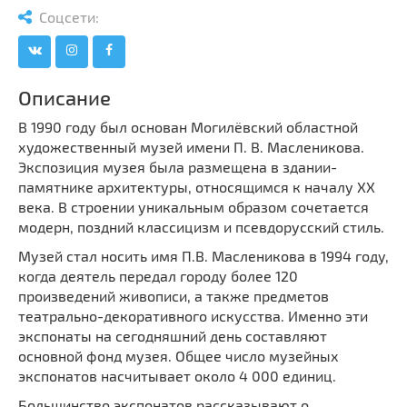
Мечети
Выберите направление
Соцсети:
Синагоги
Часовни
Описание
Кирхи
Кладбище
В 1990 году был основан Могилёвский областной
художественный музей имени П. В. Масленикова.
Культурные центры
Экспозиция музея была размещена в здании-
Театры
памятнике архитектуры, относящимся к началу XX
Галереи
века. В строении уникальным образом сочетается
модерн, поздний классицизм и псевдорусский стиль.
Концертные залы
Музей стал носить имя П.В. Масленикова в 1994 году,
когда деятель передал городу более 120
произведений живописи, а также предметов
театрально-декоративного искусства. Именно эти
экспонаты на сегодняшний день составляют
основной фонд музея. Общее число музейных
экспонатов насчитывает около 4 000 единиц.
Большинство экспонатов рассказывают о