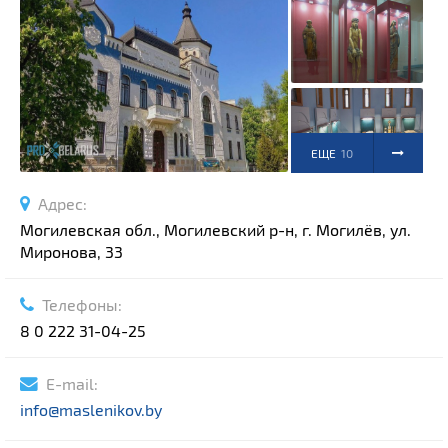
Спортивные сооружения
Производства
Ратуши
Родовые усадьбы
Садово-парковая архитектура
ЕЩЕ
10
Национальные парки и заказники
Озера и водоемы
ФОТО
Адрес:
Памятники
Могилевская обл., Могилевский р-н, г. Могилёв, ул.
Миронова, 33
Памятники археологии
Памятники геодезии
Выберите область
Телефоны:
Памятники природы
Выберите район
8 0 222 31-04-25
Памятники известным людям
Выберите населенный пункт
Церкви
E-mail:
Монастыри
info@maslenikov.by
Костелы