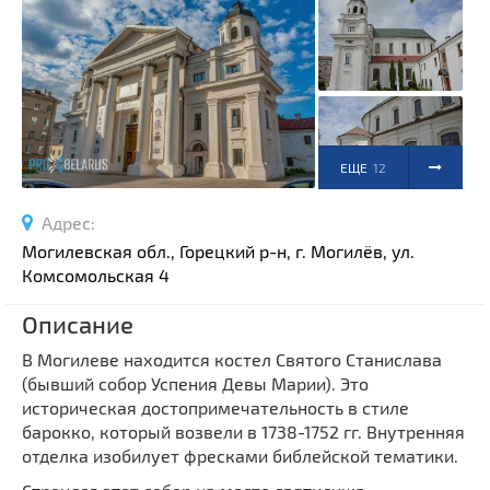
Спортивные сооружения
Производства
Ратуши
Родовые усадьбы
Садово-парковая архитектура
ЕЩЕ
12
Национальные парки и заказники
Озера и водоемы
ФОТО
Адрес:
Памятники
Могилевская обл., Горецкий р-н, г. Могилёв, ул.
Комсомольская 4
Памятники археологии
Памятники геодезии
Выберите область
Описание
Памятники природы
Выберите район
В Могилеве находится костел Святого Станислава
Памятники известным людям
(бывший собор Успения Девы Марии). Это
Выберите населенный пункт
Церкви
историческая достопримечательность в стиле
барокко, который возвели в 1738-1752 гг. Внутренняя
Монастыри
отделка изобилует фресками библейской тематики.
Костелы