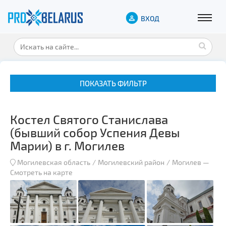
ВХОД
ПОКАЗАТЬ ФИЛЬТР
Костел Святого Станислава
(бывший собор Успения Девы
Марии) в г. Могилев
Могилевская область
Могилевский район
Могилев
—
Музеи
Смотреть на карте
Замки и дворцы
Военная история
Гражданская архитектура