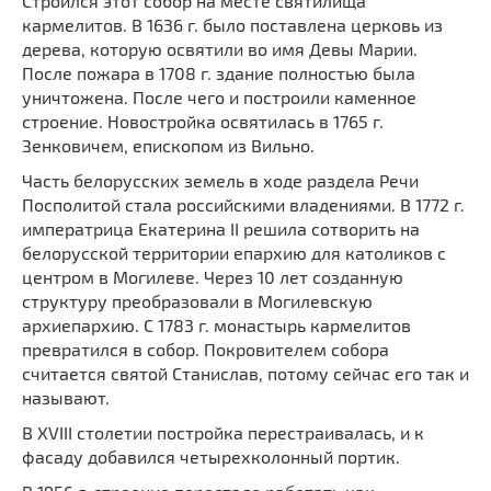
Строился этот собор на месте святилища
Мечети
Выберите направление
кармелитов. В 1636 г. было поставлена церковь из
Синагоги
дерева, которую освятили во имя Девы Марии.
После пожара в 1708 г. здание полностью была
Часовни
уничтожена. После чего и построили каменное
Кирхи
строение. Новостройка освятилась в 1765 г.
Зенковичем, епископом из Вильно.
Кладбище
Культурные центры
Часть белорусских земель в ходе раздела Речи
Посполитой стала российскими владениями. В 1772 г.
Театры
императрица Екатерина
II
решила сотворить на
Галереи
белорусской территории епархию для католиков с
центром в Могилеве. Через 10 лет созданную
Концертные залы
структуру преобразовали в Могилевскую
архиепархию. С 1783 г. монастырь кармелитов
превратился в собор. Покровителем собора
считается святой Станислав, потому сейчас его так и
называют.
В XVIII столетии постройка перестраивалась, и к
фасаду добавился четырехколонный портик.