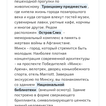
пешеходной прогулки по
живописному
Троицкому предместью
,
где кипела жизнь города позапрошлого
века и куда сегодня влекут гостей музеи,
сувенирные лавки, уютные кафе, корчмы
и многое другое. Рядом
расположен
Остров Слез
-
мемориальный комплекс в память о
жертвах войны в Афганистане.
Минск - город, который стремится быть
молодым. Наиболее плотная
концентрация современной архитектуры
- на проспекте Победителей: «Минск-
Арена», велотрек, дворец конькобежного
спорта, отель Marriott. Завершая
экскурсию по Минску, вы познакомитесь
со зданием
Национальной
библиотеки
(внешний осмотр). Здание
построено в форме сверкающего
бриллианта, символизирующего ценность
знаний человечества.