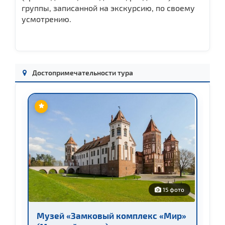
группы, записанной на экскурсию, по своему
усмотрению.
Достопримечательности тура
о
15 фото
Музей «Замковый комплекс «Мир»
Н