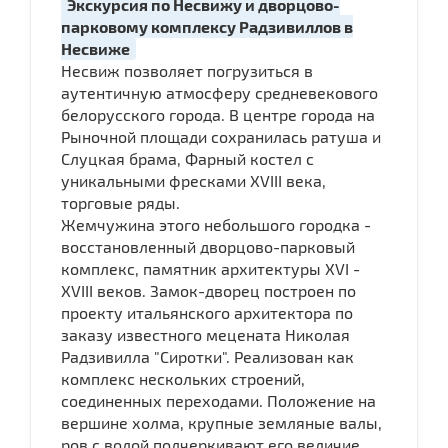
Экскурсия по Несвижу и дворцово-
парковому комплексу Радзивиллов в
Несвиже
Несвиж позволяет погрузиться в
аутентичную атмосферу средневекового
белорусского города. В центре города на
Рыночной площади сохранилась ратуша и
Слуцкая брама, Фарный костел с
уникальными фресками XVIII века,
торговые ряды.
Жемчужина этого небольшого городка -
восстановленный дворцово-парковый
комплекс, памятник архитектуры XVI -
XVIII веков. Замок-дворец построен по
проекту итальянского архитектора по
заказу известного мецената Николая
Радзивилла "Сиротки". Реализован как
комплекс нескольких строений,
соединенных переходами. Положение на
вершине холма, крупные земляные валы,
ров с водой подчеркивают его величие.