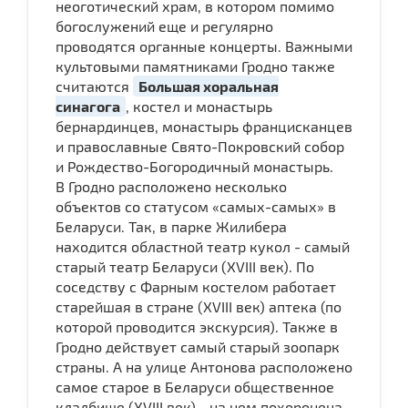
неоготический храм, в котором помимо
богослужений еще и регулярно
проводятся органные концерты. Важными
культовыми памятниками Гродно также
считаются
Большая хоральная
синагога
, костел и монастырь
бернардинцев, монастырь францисканцев
и православные Свято-Покровский собор
и Рождество-Богородичный монастырь.
В Гродно расположено несколько
объектов со статусом «самых-самых» в
Беларуси. Так, в парке Жилибера
находится областной театр кукол - самый
старый театр Беларуси (XVIII век). По
соседству с Фарным костелом работает
старейшая в стране (XVIII век) аптека (по
которой проводится экскурсия). Также в
Гродно действует самый старый зоопарк
страны. А на улице Антонова расположено
самое старое в Беларуси общественное
кладбище (XVIII век) - на нем похоронена