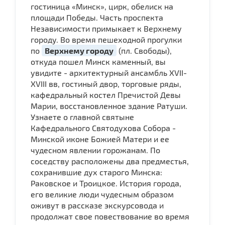
гостиница «Минск», цирк, обелиск на
площади Победы. Часть проспекта
Независимости примыкает к Верхнему
городу. Во время пешеходной прогулки
по
Верхнему городу
(пл. Свободы),
откуда пошел Минск каменный, вы
увидите - архитектурный ансамбль XVII-
XVIII вв, гостиный двор, торговые ряды,
кафедральный костел Пречистой Девы
Марии, восстановленное здание Ратуши.
Узнаете о главной святыне
Кафедрального Святодухова Собора -
Минской иконе Божией Матери и ее
чудесном явлении горожанам. По
соседству расположены два предместья,
сохранившие дух старого Минска:
Раковское и Троицкое. История города,
его великие люди чудесным образом
оживут в рассказе экскурсовода и
продолжат свое повествование во время