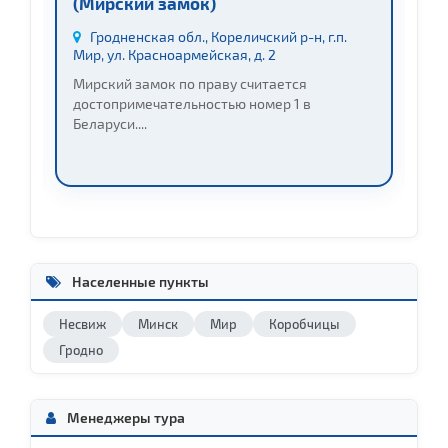
(Мирский замок)
к
Н
Гродненская обл., Кореличский р-н, г.п.
Мир, ул. Красноармейская, д. 2
у
Мирский замок по праву считается
достопримечательностью номер 1 в
Н
Беларуси....
д
Населенные пункты
Несвиж
Минск
Мир
Коробчицы
Гродно
Менеджеры тура