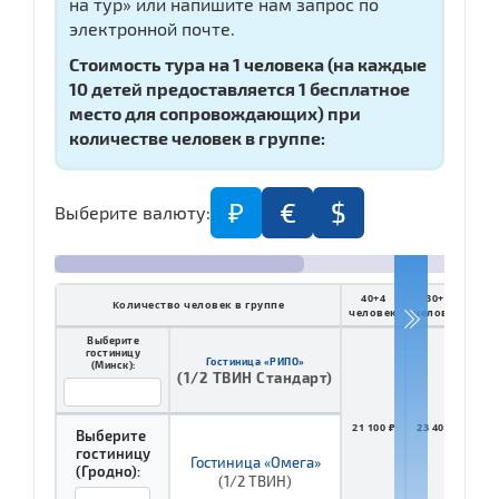
на тур» или напишите нам запрос по
электронной почте.
Стоимость тура на 1 человека (
на каждые
10 детей предоставляется 1 бесплатное
место для сопровождающих)
при
количестве человек в группе:
₽
€
$
Выберите валюту:
40+4
30+3
2
Количество человек в группе
человек
человек
чел
Выберите
гостиницу
Гостиница «РИПО»
(Минск):
(1/2 ТВИН Стандарт)
21 100 ₽
23 400 ₽
28 
Выберите
гостиницу
Гостиница «Омега»
(Гродно):
(1/2 ТВИН)