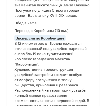
знаменитая писательница Элиза Ожешко.
Прогулка по улицам Старого города
вернет Вас в эпоху XVIII-XIX веков.
Обед в кафе.
Переезд в Коробчицы (10 км.).
Экскурсия по Коробчицам
В 12 километрах от Гродно находится
стилизованный под усадебно-парковый
ансамбль 19 века туристический
комплекс Гарадзенскi маентак
"Каробчыцы".
Художественная реконструкция
усадебной застройки создает особую
атмосферу погружения в эпоху
рыцарства, кринолина и реверанса.
Расположенный на территории усадьбы
конный манеж предоставляет
возможность заняться верховой ездой. В
конюшнях помимо породистых рысаков