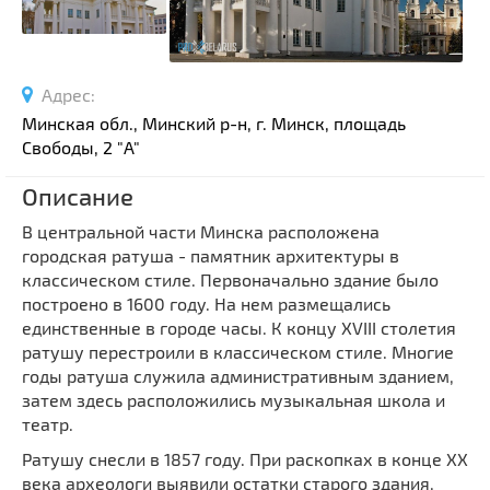
Спортивные сооружения
Производства
Ратуши
Адрес:
Родовые усадьбы
Минская обл., Минский р-н, г. Минск, площадь
Садово-парковая архитектура
Свободы, 2 "A"
Национальные парки и заказники
Описание
Озера и водоемы
В центральной части Минска расположена
Памятники
городская ратуша - памятник архитектуры в
Памятники археологии
классическом стиле. Первоначально здание было
построено в 1600 году. На нем размещались
Памятники геодезии
Выберите область
единственные в городе часы. К концу XVIII столетия
Памятники природы
ратушу перестроили в классическом стиле. Многие
Выберите район
Памятники известным людям
годы ратуша служила административным зданием,
затем здесь расположились музыкальная школа и
Выберите населенный пункт
Церкви
театр.
Монастыри
Ратушу снесли в 1857 году. При раскопках в конце XX
Костелы
века археологи выявили остатки старого здания,