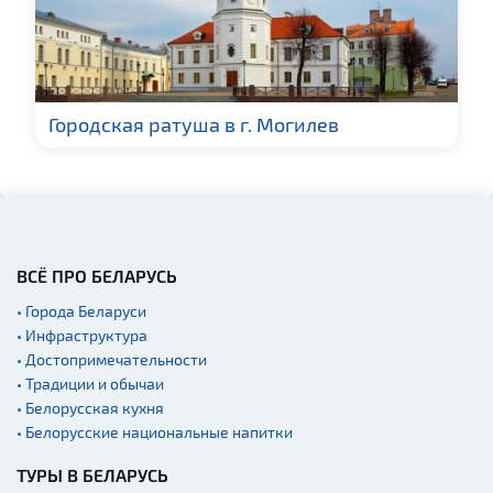
туристического
снаряжения
Fast-food
Гражданская
архитектура
Городская ратуша в г. Могилев
Церкви
Музеи
Галереи
Памятники природы
ВСЁ ПРО БЕЛАРУСЬ
Производства
• Города Беларуси
Военная история
• Инфраструктура
Мастер-классы
• Достопримечательности
• Традиции и обычаи
Квесты
• Белорусская кухня
Новости
• Белорусские национальные напитки
Спортинг-клубы и тиры
ТУРЫ В БЕЛАРУСЬ
Родовые усадьбы