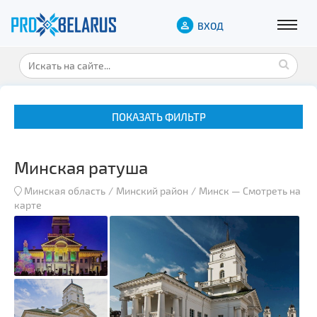
ВХОД
ПОКАЗАТЬ ФИЛЬТР
Минская ратуша
Минская область
Минский район
Минск
—
Смотреть на
карте
Музеи
Замки и дворцы
Военная история
Гражданская архитектура