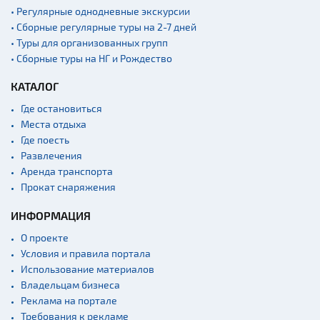
• Регулярные однодневные экскурсии
Садово-парковая
• Сборные регулярные туры на 2-7 дней
архитектура
• Туры для организованных групп
Памятники
• Сборные туры на НГ и Рождество
Памятники известным
КАТАЛОГ
людям
Где остановиться
Кладбище
Места отдыха
Монастыри
Где поесть
Костелы
Развлечения
Аренда транспорта
Культурные центры
Прокат снаряжения
Театры
ИНФОРМАЦИЯ
Концертные залы
О проекте
Начало и окончание
Условия и правила портала
экскурсий: г. Минск
Использование материалов
Спортивные
Владельцам бизнеса
сооружения
Реклама на портале
Веломаршруты
Требования к рекламе