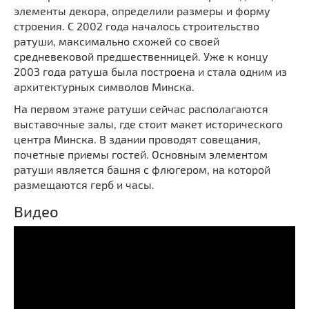
Мечети
элементы декора, определили размеры и форму
Выберите направление
строения. С 2002 года началось строительство
Синагоги
ратуши, максимально схожей со своей
Часовни
средневековой предшественницей. Уже к концу
2003 года ратуша была построена и стала одним из
Кирхи
архитектурных символов Минска.
Кладбище
На первом этаже ратуши сейчас располагаются
Культурные центры
выставочные залы, где стоит макет исторического
Театры
центра Минска. В здании проводят совещания,
почетные приемы гостей. Основным элементом
Галереи
ратуши является башня с флюгером, на которой
Концертные залы
размещаются герб и часы.
Видео