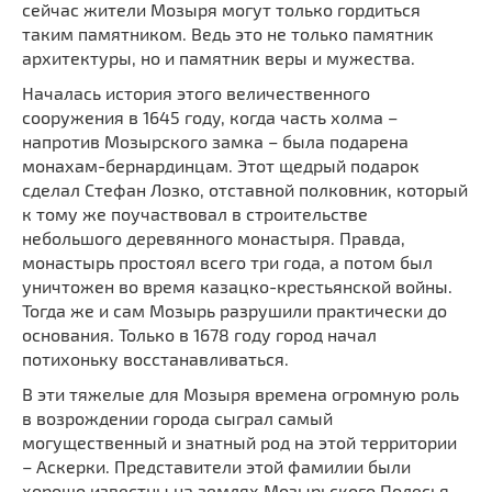
сейчас жители Мозыря могут только гордиться
Мечети
Выберите направление
таким памятником. Ведь это не только памятник
Синагоги
архитектуры, но и памятник веры и мужества.
Часовни
Началась история этого величественного
Кирхи
сооружения в 1645 году, когда часть холма –
напротив Мозырского замка – была подарена
Кладбище
монахам-бернардинцам. Этот щедрый подарок
Культурные центры
сделал Стефан Лозко, отставной полковник, который
Театры
к тому же поучаствовал в строительстве
небольшого деревянного монастыря. Правда,
Галереи
монастырь простоял всего три года, а потом был
Концертные залы
уничтожен во время казацко-крестьянской войны.
Тогда же и сам Мозырь разрушили практически до
основания. Только в 1678 году город начал
потихоньку восстанавливаться.
В эти тяжелые для Мозыря времена огромную роль
в возрождении города сыграл самый
могущественный и знатный род на этой территории
– Аскерки. Представители этой фамилии были
хорошо известны на землях Мозырьского Полесья,