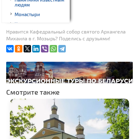
людям
Монастыри
Костелы
Нравится Кафедральный собор святого Архангела
Национальные парки и
Михаила в г. Мозырь? Поделись с друзьями!
заказники
Смотрите также