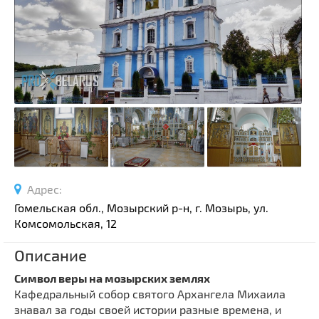
Спортивные сооружения
Производства
Ратуши
Родовые усадьбы
Садово-парковая архитектура
Национальные парки и заказники
Озера и водоемы
Памятники
Памятники археологии
Адрес:
Памятники геодезии
Выберите область
Гомельская обл., Мозырский р-н, г. Мозырь, ул.
Памятники природы
Комсомольская, 12
Выберите район
Памятники известным людям
Описание
Выберите населенный пункт
Церкви
Символ веры на мозырских землях
Монастыри
Кафедральный собор святого Архангела Михаила
Костелы
знавал за годы своей истории разные времена, и