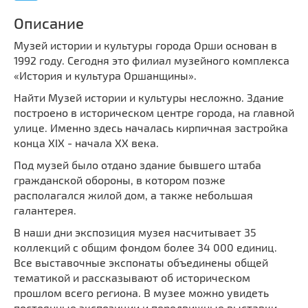
Мечети
Выберите направление
Описание
Синагоги
Музей истории и культуры города Орши основан в
Часовни
1992 году. Сегодня это филиал музейного комплекса
Кирхи
«История и культура Оршанщины».
Кладбище
Найти Музей истории и культуры несложно. Здание
построено в историческом центре города, на главной
Культурные центры
улице. Именно здесь началась кирпичная застройка
Театры
конца XIX - начала XX века.
Галереи
Под музей было отдано здание бывшего штаба
Концертные залы
гражданской обороны, в котором позже
располагался жилой дом, а также небольшая
галантерея.
В наши дни экспозиция музея насчитывает 35
коллекций с общим фондом более 34 000 единиц.
Все выставочные экспонаты объединены общей
тематикой и рассказывают об историческом
прошлом всего региона. В музее можно увидеть
постоянные экспозиции и передвижные выставки.