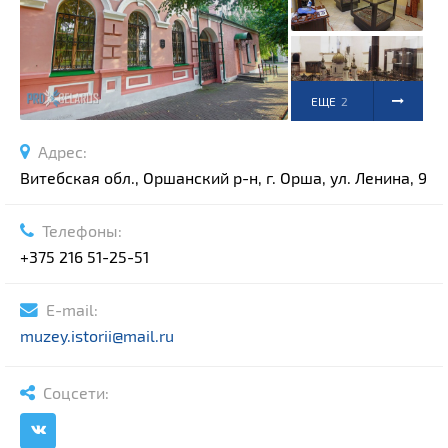
Спортивные сооружения
Производства
Ратуши
Родовые усадьбы
ЕЩЕ
2
Садово-парковая архитектура
ФОТО
Адрес:
Национальные парки и заказники
Витебская обл., Оршанский р-н, г. Орша, ул. Ленина, 9
Озера и водоемы
Памятники
Телефоны:
Памятники археологии
+375 216 51-25-51
Памятники геодезии
Выберите область
E-mail:
Памятники природы
Выберите район
muzey.istorii@mail.ru
Памятники известным людям
Выберите населенный пункт
Церкви
Соцсети:
Монастыри
Костелы