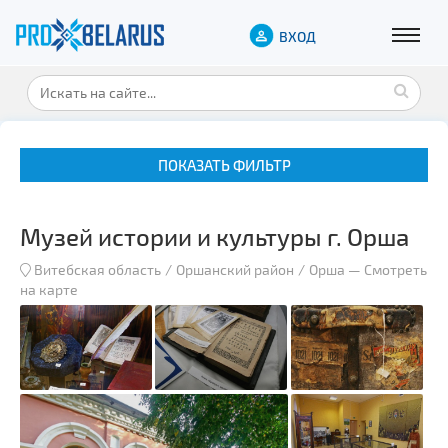
ВХОД
ПОКАЗАТЬ ФИЛЬТР
Музей истории и культуры г. Орша
Витебская область
Оршанский район
Орша
—
Смотреть
на карте
Музеи
Замки и дворцы
Военная история
Гражданская архитектура