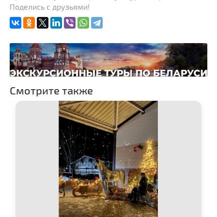
Поделись с друзьями!
Памятники
Памятники известным
людям
Костелы
Железнодорожные
вокзалы
Смотрите также