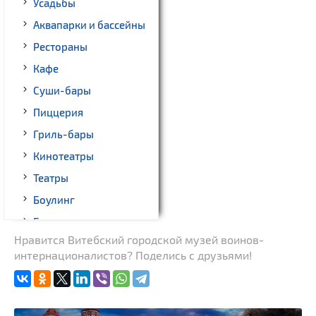
Усадьбы
Аквапарки и бассейны
Рестораны
Кафе
Суши-бары
Пиццерия
Гриль-бары
Кинотеатры
Театры
Боулинг
Бильярд
Нравится Витебский городской музей воинов-
Казино
интернационалистов? Поделись с друзьями!
Торговые центры,
универмаги
Прокат авто