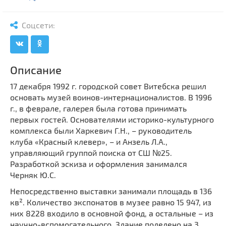
Мечети
Выберите направление
Синагоги
Соцсети:
Часовни
Кирхи
Кладбище
Описание
Культурные центры
17 декабря 1992 г. городской совет Витебска решил
основать музей воинов-интернационалистов. В 1996
Театры
г., в феврале, галерея была готова принимать
Галереи
первых гостей. Основателями историко-культурного
Концертные залы
комплекса были Харкевич Г.Н., – руководитель
клуба «Красный клевер», – и Анзель Л.А.,
управляющий группой поиска от СШ №25.
Разработкой эскиза и оформления занимался
Черняк Ю.С.
Непосредственно выставки занимали площадь в 136
кв². Количество экспонатов в музее равно 15 947, из
них 8228 входило в основной фонд, а остальные – из
научно-вспомогательного. Здание поделено на 3