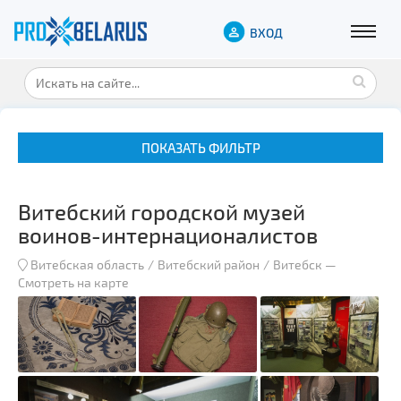
ВХОД
ПОКАЗАТЬ ФИЛЬТР
Витебский городской музей
воинов-интернационалистов
Витебская область
Витебский район
Витебск
—
Смотреть на карте
Музеи
Замки и дворцы
Военная история
Гражданская архитектура