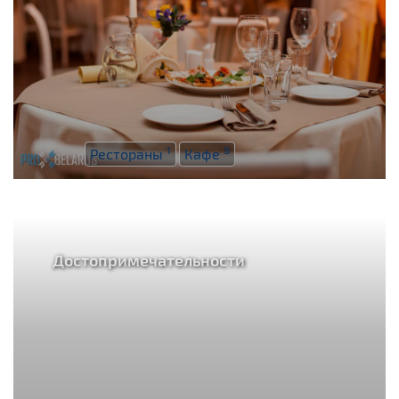
1
8
Рестораны
Кафе
Достопримечательности