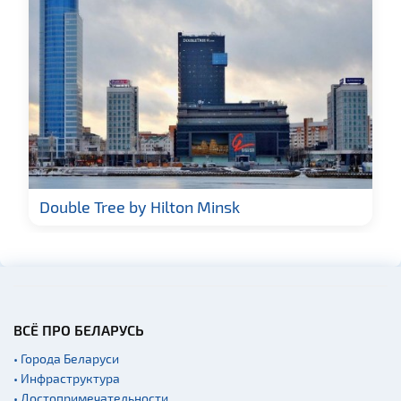
Военная история
Мастер-классы
Квесты
Новости
Ратуши
Родовые усадьбы
Памятники известным
людям
Double Tree by Hilton Minsk
Монастыри
Костелы
Театры
ВСЁ ПРО БЕЛАРУСЬ
• Города Беларуси
• Инфраструктура
• Достопримечательности