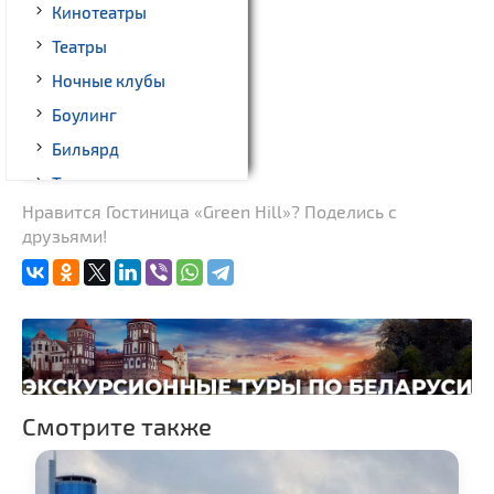
Кинотеатры
Театры
Ночные клубы
Боулинг
Бильярд
Торговые центры,
универмаги
Нравится Гостиница «Green Hill»? Поделись с
друзьями!
Пассажирские
перевозки
Гражданская
архитектура
Замки и дворцы
Церкви
Музеи
Смотрите также
Памятники природы
Производства