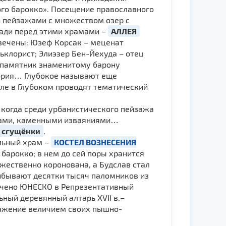
ого барокко». Посещение православного
 пейзажами с множеством озер с
ощади перед этими храмами –
АЛЛЕЯ
вечены: Юзеф Корсак – меценат
ьклорист; Элиэзер Бен-Йехуда – отец
е памятник знаменитому барону
стория… Глубокое называют еще
юле в Глубоком проводят тематический
 когда среди урбанистического пейзажа
иками, каменными изваяниями…
й сгущёнки
.
льный храм –
КОСТЕЛ ВОЗНЕСЕНИЯ
о барокко; в нем до сей поры хранится
ржественно коронована, а Будслав стал
рибывают десятки тысяч паломников из
лючено ЮНЕСКО в Репрезентативный
ьный деревянный алтарь XVII в.–
ражение величием своих пышно-