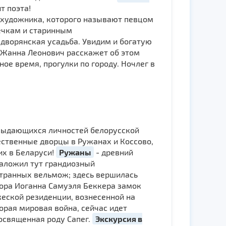
т поэта!
 художника, которого называют певцом
ечкам и старинным
 дворянская усадьба. Увидим и богатую
 Жанна Леонович расскажет об этом
е время, прогулки по городу. Ночлег в
х выдающихся личностей белорусской
е­ствен­ные дворцы в Ружанах и Коссово,
 в Бе­ла­ру­си!
Ружаны
- древний
 заложил тут грандиозный
странных вельмож; здесь вершилась
тора Иоганна Самуэля Беккера замок
еской резиденции, вознесенной на
орая мировая война, сейчас идет
освященная роду Сапег.
Экскурсия в