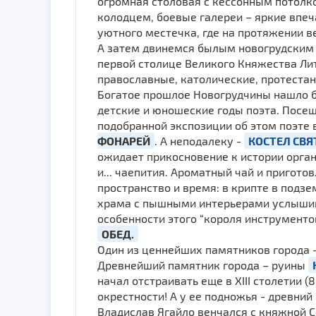
огромная столовая с кессонным потолк
колодцем, боевые галереи – яркие впе
уютного местечка, где на протяжении 
А затем двинемся былым новогрудским
первой столице Великого Княжества Ли
православные, католические, протеста
Богатое прошлое Новогрудчины нашло б
детские и юношеские годы поэта. Посе
подобранной экспозиции об этом поэте
ФОНАРЕЙ
. А неподалеку -
КОСТЕЛ СВЯ
ожидает прикосновение к истории орга
и... чаепития. Ароматный чай и пригот
пространство и время: в крипте в подз
храма с пышными интерьерами услыш
особенности этого “короля инструментов
ОБЕД.
Один из ценнейших памятников города
Древнейший памятник города – руины
начал отстраивать еще в ХIII столетии 
окрестности! А у ее подножья - древний
Владислав Ягайло венчался с княжной 