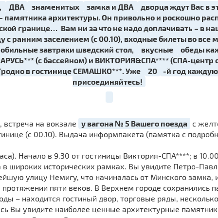
,
ДВА
знаменитых
замка и ДВА
дворца ждут Вас в э
– памятника архитектуры. Он привольно и роскошно расп
ской границе… Вам ни за что не надо доплачивать – в наш
у с ранним заселением (с 00.10), входные билеты во все 
обильные завтраки шведский стол,
вкусные
обеды ка
АРУСЬ*** (с бассейном) и ВИКТОРИЯ&СПА**** (СПА-центр
родно в гостинице СЕМАШКО***. Уже
20
-й год каждую
присоединяйтесь!
0, встреча на вокзале
у вагона № 5 Вашего поезда
с желт
тинице (с 00.10). Выдача информпакета (памятка с подроб
часа). Начало в 9.30 от гостиницы Виктория-СПА****; в 10.0
 в широких исторических рамках. Вы увидите Петро-Павло
внейшую улицу Немигу, что начиналась от Минского замка
протяжении пяти веков. В Верхнем городе сохранились п
оды – находится гостиный двор, торговые ряды, несколь
Здесь Вы увидите наиболее ценные архитектурные памятни