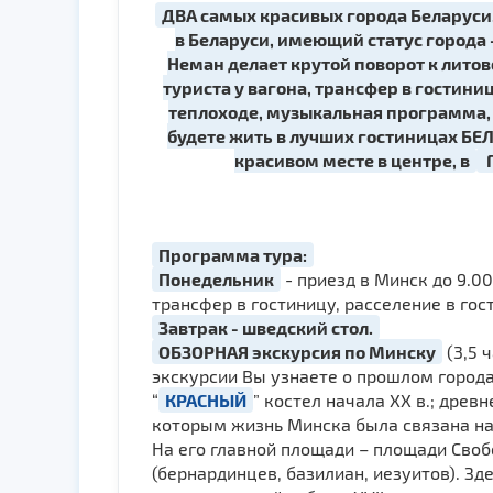
ДВА самых красивых города Беларуси
в Беларуси, имеющий статус города 
Неман делает крутой поворот к литов
туриста у вагона, трансфер в гостиниц
теплоходе, музыкальная программа, 
будете жить в лучших гостиницах БЕЛ
красивом месте в центре, в
Г
Программа тура:
Понедельник
- приезд в Минск до 9.0
трансфер в гостиницу, расселение в гос
Завтрак - шведский стол.
ОБЗОРНАЯ экскурсия по Минску
(3,5 
экскурсии Вы узнаете о прошлом города
“
КРАСНЫЙ
” костел начала ХХ в.; дре
которым жизнь Минска была связана на 
На его главной площади – площади Своб
(бернардинцев, базилиан, иезуитов). 