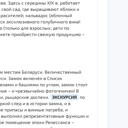
а. Здесь с середины XIX в. работает
 свой сад, где выращивают яблоки и
красителей; кальвадос (яблочный
ск эксклюзивного голубичного вина!
ло (только для взрослых; дети по
ожете приобрести свежую продукцию –
ым местам Беларуси. Величественный
уси. Замок включён в Список
енами и башнями по углам, замок стоит
ния – и чрезвычайно фотогеничен! В
и, рыцарские доспехи.
ЭКСКУРСИЯ
по
кий след и в истории замка, и в
е припасы и винные погреба, и
 выполнял репрезентативные функции и
ное помещение эпохи Ренессанса –