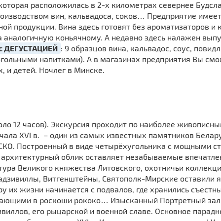
 которая расположилась в 2-х километрах севернее Будслав
роизводством вин, кальвадоса, соков… Предприятие имеет
ой продукции. Вина здесь готовят без ароматизаторов и 
а аналогичную коньячному. А недавно здесь налажен выпу
с ДЕГУСТАЦИЕЙ
: 9 образцов вина, кальвадос, соус, повид
гольными напитками). А в магазинах предприятия Вы см
 и детей. Ночлег в Минске.
оло 12 часов). Экскурсия проходит по наиболее живописн
чала XVI в. – один из самых известных памятников Белар
КО. Построенный в виде четырёхугольника с мощными ст
й архитектурный облик оставляет незабываемые впечатле
тура Великого княжества Литовского, охотничьи коллекци
Радзивиллы, Витгенштейны, Святополк-Мирские оставили яр
у их жизни начинается с подвалов, где хранились съестны
пающими в роскоши рококо… Изысканный Портретный зал
ивиллов, его рыцарской и военной славе. Основное парад