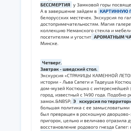
БЕССМЕРТИЯ
у Замковой горы посвяще
А в завершение зайдем в
КАРТИННУЮ 
белорусских местечек. Экскурсия по г
достопримечательностям. Магия галереи
коллекцию Неманского стекла и мебели
посетителям и угостит
АРОМАТНЫМ Ч
Минске.
Четверг.
Завтрак - шведский стол.
Экскурсия «СТРАНИЦЫ КАМЕННОЙ ЛЕТОПИСИ
истории - Льва Сапеги и Тадеуша Костюшк
дом-музей Костюшко с интереснейшей экс­
город, известный с 1490 года. Подобно 
замок.&NBSP;
Э
кскурсия по территор
большая политика с ее замысловатыми п
был превращен в роскошную дворцово-з
пригорок, цельно и величаво отразила 
восстановление родового гнезда Сапег: