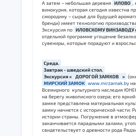
А затем – небольшая деревня
ИЛОВО
,
винокурня, которая сегодня известна п
смородину – сырьё для будущей ароматн
бренди) имеет технологию производств
Экскурсия по
ИЛОВСКОМУ ВИНЗАВОДУ 
отдельной программе угощение безалко
сувениры, которые порадуют и взрослых,
Среда.
Завтрак - шведский стол.
Экскурсия «
ДОРОГОЙ ЗАМКОВ
»
(ок
МИРСКИЙ ЗАМОК
www.mirzamak.by
на
Всемирного культурного наследия ЮНЕС
на берегу живописного озера; его ярки
замке представлена материальная куль
замку начнется с исторической части: 
истории страны. Погружение в атмосфер
заканчивается парадными залами, уто
свидетельствует о древности рода Радз