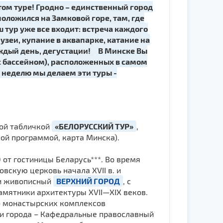
том туре! Гродно – единственный город
оложился на Замковой горе, там, где
 тур уже все входит: встреча каждого
музеи, купание в аквапарке, катание на
ждый день, дегустации!
В Минске Вы
 с бассейном), расположенных в самом
 неделю мы делаем эти туры -
ой табличкой
«БЕЛОРУССКИЙ ТУР»
,
ной программой, карта Минска).
0 от гостиницы Беларусь***. Во время
вскую церковь начала ХVII в. и
, и живописный
ВЕРХНИЙ ГОРОД
, с
амятники архитектуры XVII—XIX веков.
ко монастырских комплексов
ки города – Кафедральные православный