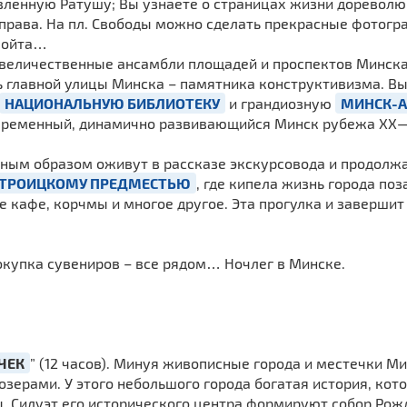
новленную Ратушу; Вы узнаете о страницах жизни доревол
 права. На пл. Свободы можно сделать прекрасные фотог
 войта…
величественные ансамбли площадей и проспектов Минска
 главной улицы Минска – памятника конструктивизма. В
НАЦИОНАЛЬНУЮ БИБЛИОТЕКУ
и грандиозную
МИНСК-А
временный, динамично развивающийся Минск рубежа ХХ—Х
сным образом оживут в рассказе экскурсовода и продолж
ТРОИЦКОМУ ПРЕДМЕСТЬЮ
, где кипела жизнь города по
е кафе, корчмы и многое другое. Эта прогулка и заверши
покупка сувениров – все рядом… Ночлег в Минске.
ЧЕК
” (12 часов). Минуя живописные города и местечки М
озерами. У этого небольшого города богатая история, кот
. Силуэт его исторического центра формируют собор Рож