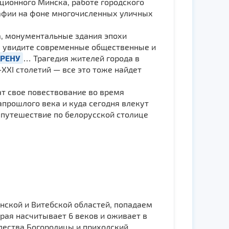
юционного Минска, работе городского
рафии на фоне многочисленных уличных
, монументальные здания эпохи
ы увидите современные общественные и
РЕНУ
… Трагедия жителей города в
ХI столетий — все это тоже найдет
ат свое повествование во время
запрошлого века и куда сегодня влекут
т путешествие по белорусской столице
инской и Витебской областей, попадаем
орая насчитывает 6 веков и оживает в
дества Богородицы и приходский