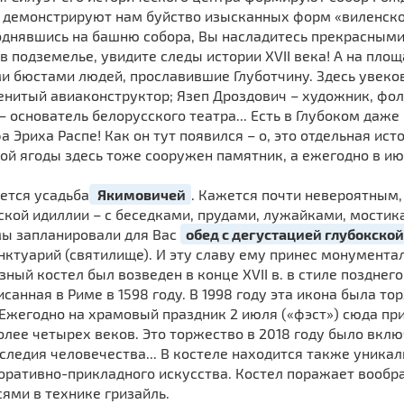
а и демонстрируют нам буйство изысканных форм «виленск
днявшись на башню собора, Вы насладитесь прекрасными
 в подземелье, увидите следы истории XVII века! А на пл
и бюстами людей, прославившие Глуботчину. Здесь увеко
енитый авиаконструктор; Язеп Дроздович – художник, фол
– основатель белорусского театра... Есть в Глубоком даж
 Эриха Распе! Как он тут появился – о, это отдельная и
той ягоды здесь тоже сооружен памятник, а ежегодно в и
ется усадьба
Якимовичей
. Кажется почти невероятным,
ьской идиллии – с беседками, прудами, лужайками, мост
мы запланировали для Вас
обед с дегустацией глубокско
ктуарий (святилище). И эту славу ему принес монумента
озный костел был возведен в конце XVII в. в стиле позднег
анная в Риме в 1598 году. В 1998 году эта икона была то
 Ежегодно на храмовый праздник 2 июля («фэст») сюда п
более четырех веков. Это торжество в 2018 году было вк
следия человечества... В костеле находится также уникал
оративно-прикладного искусства. Костел поражает вооб
ями в технике гризайль.