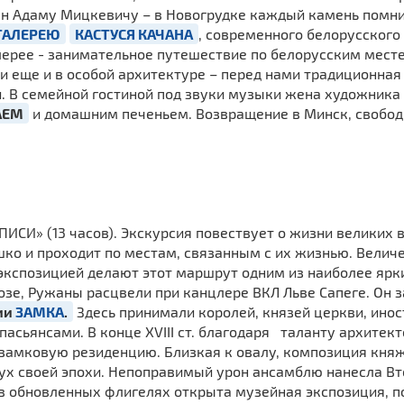
н Адаму Мицкевичу – в Новогрудке каждый камень помни
ГАЛЕРЕЮ
КАСТУСЯ КАЧАНА
, современного белорусского
алерее - занимательное путешествие по белорусским мест
 еще и в особой архитектуре – перед нами традиционная
. В семейной гостиной под звуки музыки жена художника
АЕМ
и домашним печеньем. Возвращение в Минск, свободно
» (13 часов). Экскурсия по­вест­ву­ет о жиз­ни велики
о и про­хо­дит по местам, связанным с их жизнью. Ве­ли­ч
по­зи­ци­ей делают этот маршрут од­ним из наи­бо­лее ярких
розе, Ружаны расцвели при канцлере ВКЛ Льве Сапеге. Он
ии
ЗАМКА
.
Здесь принимали королей, князей церкви, ино
асьянсами. В конце XVIII ст. благодаря таланту архитек
амковую резиденцию. Близкая к овалу, композиция княж
дух своей эпохи. Непоправимый урон ансамблю нанесла Вт
 в обновленных флигелях открыта музейная экспозиция, п