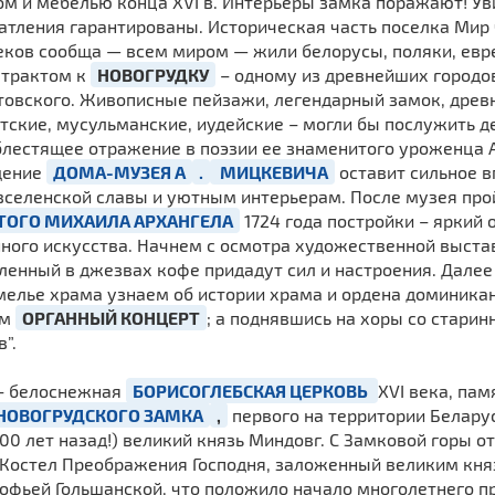
ом и мебелью конца XVI в. Интерьеры замка поражают! У
чатления гарантированы. Историческая часть поселка Мир
веков сообща — всем миром — жили белорусы, поляки, евр
 трактом к
НОВОГРУДКУ
– одному из древнейших городов 
товского. Живописные пейзажи, легендарный замок, древ
нтские, мусульманские, иудейские – могли бы послужить 
лестящее отражение в поэзии ее знаменитого уроженца 
щение
ДОМА-МУЗЕЯ А
.
МИЦКЕВИЧА
оставит сильное в
 вселенской славы и уютным интерьерам. После музея пр
ТОГО МИХАИЛА АРХАНГЕЛА
1724 года постройки – яркий 
нного искусства. Начнем с осмотра художественной выста
овленный в джезвах кофе придадут сил и настроения. Дале
емелье храма узнаем об истории храма и ордена доминика
им
ОРГАННЫЙ КОНЦЕРТ
; а поднявшись на хоры со стари
”.
 – белоснежная
БОРИСОГЛЕБСКАЯ ЦЕРКОВЬ
XVI века, па
НОВОГРУДСКОГО ЗАМКА
,
первого на территории Белару
(800 лет назад!) великий князь Миндовг. С Замковой горы 
 Костел Преображения Господня, заложенный великим князе
Софьей Гольшанской, что положило начало многолетнего п