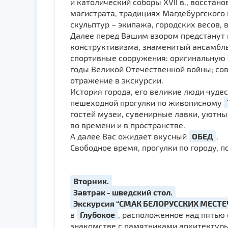
и католический соборы ХVII в., восста
магистрата, традициях Магдебургского
скульптур – экипажа, городских весов,
Далее перед Вашим взором предстанут 
конструктивизма, знаменитый ансамбль
спортивные сооружения: оригинальную
годы Великой Отечественной войны; со
отражение в экскурсии.
История города, его великие люди чуде
пешеходной прогулки по живописному
гостей музеи, сувенирные лавки, уютны
во времени и в пространстве.
А далее Вас ожидает вкусный
ОБЕД
.
Свободное время, прогулки по городу, 
Вторник.
Завтрак - шведский стол.
Экскурсия “СМАК БЕЛОРУССКИХ МЕСТЕ
в
Глубокое
, расположенное над пятью 
знакомстве с памятниками архитектуры