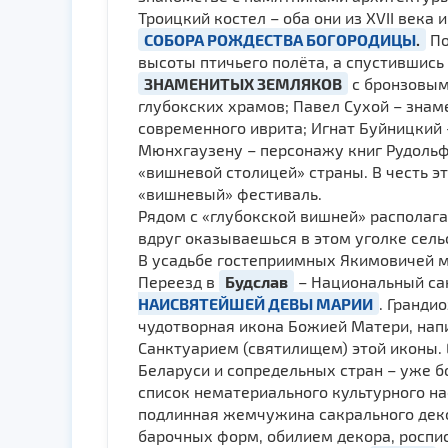
Троицкий костел – оба они из XVII век
СОБОРА РОЖДЕСТВА БОГОРОДИЦЫ
.
По
высоты птичьего полёта, а спустившись
ЗНАМЕНИТЫХ ЗЕМЛЯКОВ
с бронзовым
глубокских храмов; Павел Сухой – знам
современного иврита; Игнат Буйницкий 
Мюнхгаузену – персонажу книг Рудольфа
«вишневой столицей» страны. В честь э
«вишневый» фестиваль.
Рядом с «глубокской вишней» располага
вдруг оказываешься в этом уголке сел
В усадьбе гостеприимных Якимовичей 
Переезд в
Будслав
– Национальный сан
НАИСВЯТЕЙШЕЙ ДЕВЫ МАРИИ
. Гранди
чудотворная икона Божией Матери, напис
Санктуарием (святилищем) этой иконы.
Беларуси и сопредельных стран – уже 
список нематериального культурного на
подлинная жемчужина сакрального дек
барочных форм, обилием декора, роспис