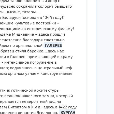
видим также колоритный двор с
 чудесно сохранила колорит бывшего
еи, цыгане, татары…
Беларуси (основан в 1044 году!),
нейшие культовые постройки –
декорациями к историческому фильму!
Адама Мицкевича – здесь прошли
печатление благодаря тщательно
ойдем по оригинальной
ГАЛЕРЕЕ
образец стиля барокко. Здесь нас
вки в Галерее, примыкающей к храму
е - интенсивное погружение в
нцев; поднявшись в центральный неф
нным органом узнаем конструктивные
мятник готической архитектуры.
си великокняжеского замка, который
открывается невероятный вид на
м Витовтом в ХIV в.; здесь в 1422 году
равления династии Ягеллонов.
КУРГАН