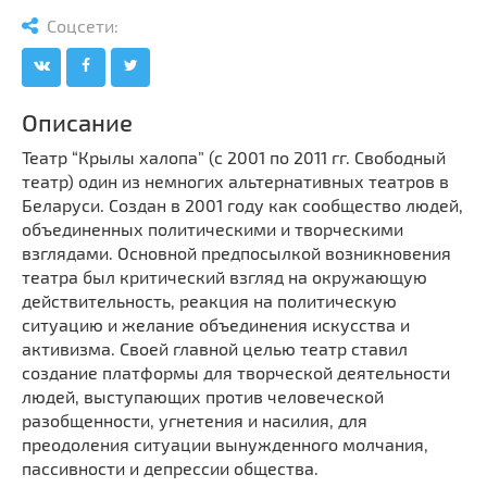
Мечети
Выберите направление
Соцсети:
Синагоги
Часовни
Кирхи
Описание
Кладбище
Театр “Крылы халопа” (с 2001 по 2011 гг. Свободный
Культурные центры
театр) один из немногих альтернативных театров в
Беларуси. Создан в 2001 году как сообщество людей,
Театры
объединенных политическими и творческими
Галереи
взглядами. Основной предпосылкой возникновения
Концертные залы
театра был критический взгляд на окружающую
действительность, реакция на политическую
ситуацию и желание объединения искусства и
активизма. Своей главной целью театр ставил
создание платформы для творческой деятельности
людей, выступающих против человеческой
разобщенности, угнетения и насилия, для
преодоления ситуации вынужденного молчания,
пассивности и депрессии общества.