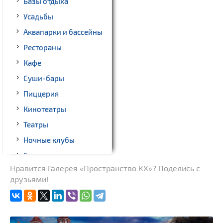
Базы отдыха
Усадьбы
Аквапарки и бассейны
Рестораны
Кафе
Суши-бары
Пиццерия
Кинотеатры
Театры
Ночные клубы
Бильярд
Нравится Галерея «Пространство КХ»? Поделись с
Казино
друзьями!
Торговые центры,
универмаги
Пассажирские
перевозки