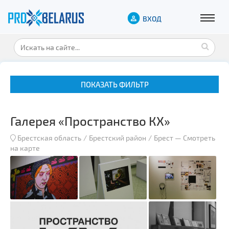
ВХОД
ПОКАЗАТЬ ФИЛЬТР
Галерея «Пространство КХ»
Брестская область
Брестский район
Брест
—
Смотреть
на карте
Музеи
Замки и дворцы
Военная история
Гражданская архитектура