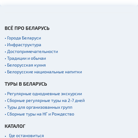
Кладбище
Костелы
Национальные парки и
заказники
ВСЁ ПРО БЕЛАРУСЬ
Концертные залы
• Города Беларуси
• Инфраструктура
Начало и окончание
экскурсий: г. Минск
• Достопримечательности
• Традиции и обычаи
Спортивные
сооружения
• Белорусская кухня
• Белорусские национальные напитки
Аэропорты
ТУРЫ В БЕЛАРУСЬ
Железнодорожные
вокзалы
• Регулярные однодневные экскурсии
Речной транспорт и
• Сборные регулярные туры на 2-7 дней
причалы
• Туры для организованных групп
• Сборные туры на НГ и Рождество
КАТАЛОГ
Где остановиться