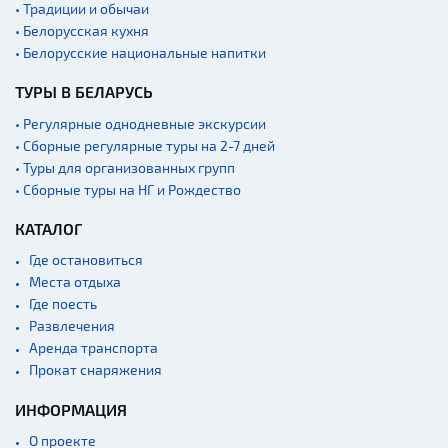
• Традиции и обычаи
Начало и окончание
экскурсий: г. Минск
• Белорусская кухня
• Белорусские национальные напитки
Спортивные
сооружения
ТУРЫ В БЕЛАРУСЬ
Аэропорты
• Регулярные однодневные экскурсии
Железнодорожные
• Сборные регулярные туры на 2-7 дней
вокзалы
• Туры для организованных групп
Речной транспорт и
• Сборные туры на НГ и Рождество
причалы
КАТАЛОГ
Где остановиться
Места отдыха
Где поесть
Развлечения
Аренда транспорта
Прокат снаряжения
ИНФОРМАЦИЯ
О проекте