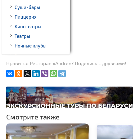
Суши-бары
Пиццерия
Кинотеатры
Театры
Ночные клубы
Бильярд
Нравится Ресторан «Andre»? Поделись с друзьями!
Казино
Торговые центры,
универмаги
Пассажирские
перевозки
Гражданская
архитектура
Смотрите также
Церкви
Музеи
Галереи