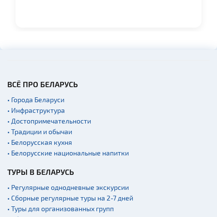
Памятники
Памятники известным
людям
Кладбище
Костелы
Национальные парки и
заказники
ВСЁ ПРО БЕЛАРУСЬ
Концертные залы
• Города Беларуси
Начало и окончание
• Инфраструктура
экскурсий: г. Минск
• Достопримечательности
• Традиции и обычаи
Спортивные
сооружения
• Белорусская кухня
• Белорусские национальные напитки
Аэропорты
Железнодорожные
ТУРЫ В БЕЛАРУСЬ
вокзалы
• Регулярные однодневные экскурсии
Речной транспорт и
• Сборные регулярные туры на 2-7 дней
причалы
• Туры для организованных групп