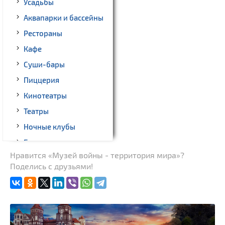
Усадьбы
Аквапарки и бассейны
Рестораны
Кафе
Суши-бары
Пиццерия
Кинотеатры
Театры
Ночные клубы
Бильярд
Нравится «Музей войны - территория мира»?
Казино
Поделись с друзьями!
Торговые центры,
универмаги
Пассажирские
перевозки
Гражданская