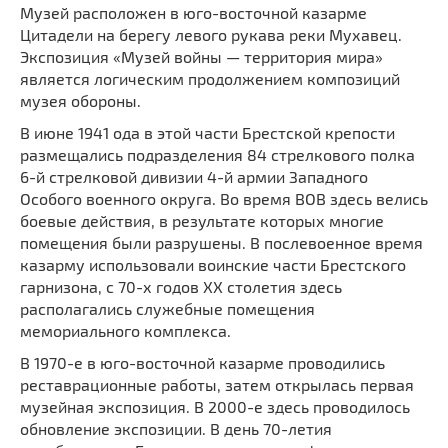
Музей расположен в юго-восточной казарме
Мечети
Выберите направление
Цитадели на берегу левого рукава реки Мухавец.
Синагоги
Экспозиция «Музей войны — территория мира»
Часовни
является логическим продолжением композиций
музея обороны.
Кирхи
В июне 1941 ода в этой части Брестской крепости
Кладбище
размещались подразделения 84 стрелкового полка
Культурные центры
6-й стрелковой дивизии 4-й армии Западного
Театры
Особого военного округа. Во время ВОВ здесь велись
боевые действия, в результате которых многие
Галереи
помещения были разрушены. В послевоенное время
Концертные залы
казарму использовали воинские части Брестского
гарнизона, с 70-х годов ХХ столетия здесь
располагались служебные помещения
мемориального комплекса.
В 1970-е в юго-восточной казарме проводились
реставрационные работы, затем открылась первая
музейная экспозиция. В 2000-е здесь проводилось
обновление экспозиции. В день 70-летия