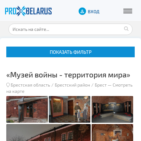
ВХОД
ПОКАЗАТЬ ФИЛЬТР
«Музей войны - территория мира»
Брестская область
Брестский район
Брест
—
Смотреть
на карте
Музеи
Замки и дворцы
Военная история
Гражданская архитектура