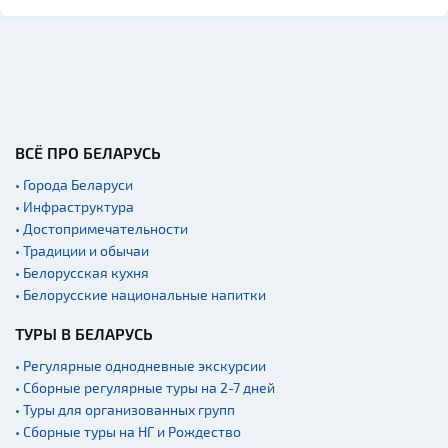
Костелы
Национальные парки и
заказники
Концертные залы
Начало и окончание
экскурсий: г. Минск
ВСЁ ПРО БЕЛАРУСЬ
Спортивные
сооружения
• Города Беларуси
• Инфраструктура
Аэропорты
• Достопримечательности
Железнодорожные
• Традиции и обычаи
вокзалы
• Белорусская кухня
Речной транспорт и
• Белорусские национальные напитки
причалы
ТУРЫ В БЕЛАРУСЬ
• Регулярные однодневные экскурсии
• Сборные регулярные туры на 2-7 дней
• Туры для организованных групп
• Сборные туры на НГ и Рождество