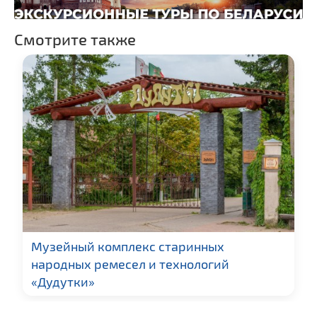
архитектура
Церкви
Смотрите также
Музеи
Галереи
Памятники природы
Производства
Военная история
Мастер-классы
Квесты
Новости
Спортинг-клубы и тиры
Музейный комплекс старинных
Памятники
народных ремесел и технологий
Памятники известным
людям
«Дудутки»
Кладбище