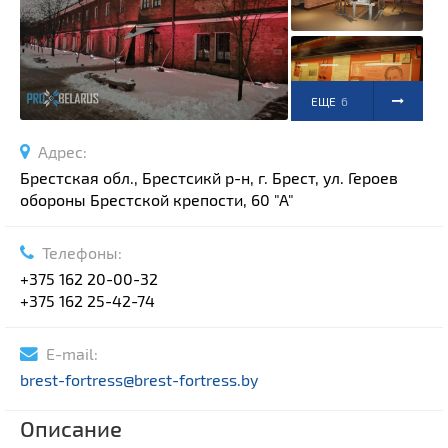
Спортивные сооружения
Производства
Ратуши
Родовые усадьбы
ЕЩЕ
6
Садово-парковая архитектура
ФОТО
Адрес:
Национальные парки и заказники
Брестская обл., Брестсикй р-н, г. Брест, ул. Героев
Озера и водоемы
обороны Брестской крепости, 60 "А"
Памятники
Памятники археологии
Телефоны:
+375 162 20-00-32
Памятники геодезии
Выберите область
+375 162 25-42-74
Памятники природы
Выберите район
Памятники известным людям
E-mail:
Выберите населенный пункт
Церкви
brest-fortress@brest-fortress.by
Монастыри
Описание
Костелы