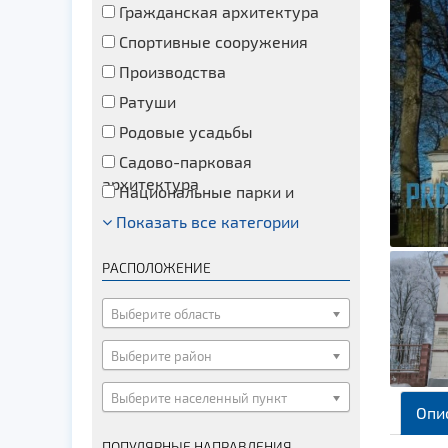
Гражданская архитектура
Спортивные сооружения
Производства
Ратуши
Родовые усадьбы
Садово-парковая
архитектура
Национальные парки и
заказники
Показать все категории
Озера и водоемы
Памятники
РАСПОЛОЖЕНИЕ
Памятники археологии
Памятники геодезии
Выберите область
Памятники природы
Выберите район
Памятники известным людям
Выберите населенный пункт
Церкви
Опи
Монастыри
ПОПУЛЯРНЫЕ НАПРАВЛЕНИЯ