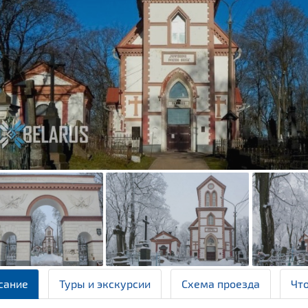
сание
Туры и экскурсии
Схема проезда
Чт