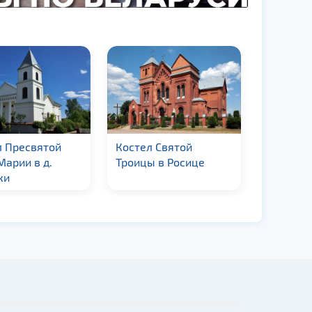
Костел Святой
Костел Святых Петра
С
Троицы в Росице
и Павла в г.п.
к
Логишин