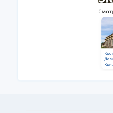
Смот
Костел Вознесения
Девы Марии в д.
Константиново