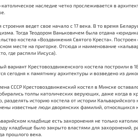
-католическое наследие четко прослеживается в архитек
е.
 строения ведет свое начало с 17 века. В то время Белар
цизма. Тогда Теодором Ваньковичем была отдана «юридик
льство костела «Воздвижения Святого Креста». Построен 
ном месте на пригорке. Отсюда и наименование «кальвари
то, где распяли Иисуса).
й вариант Крестовоздвиженского костела построили в 18
ся сегодня к памятнику архитектуры и возведено из дико
мена СССР Крестовоздвиженский костел в Минске остава
обирались толпы католических верующих, даже когда в хр
, разделять историю костела от истории Кальварийского 
нены известные люди дворянских фамилий, относящихся к
варийском кладбище есть захоронения не только католик
 году кладбище было закрыто властями для захоронений, 
да прошлого века.