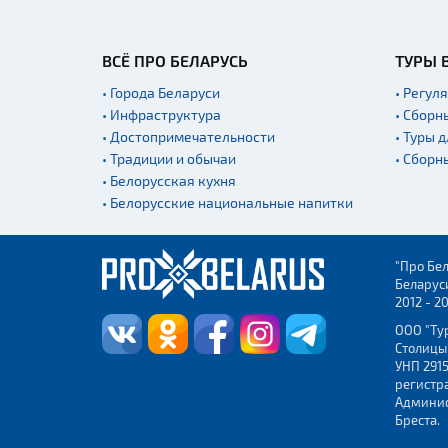
ВСЁ ПРО БЕЛАРУСЬ
ТУРЫ 
• Города Беларуси
• Регул
• Инфраструктура
• Сборн
• Достопримечательности
• Туры 
• Традиции и обычаи
• Сборн
• Белорусская кухня
• Белорусские национальные напитки
"Про Бел
Беларус
2012 - 2
ООО "Ту
Столицы
УНП 2915
регистр
Админис
Бреста.