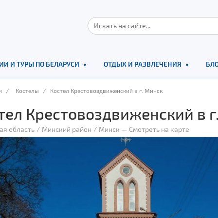
ИИ И ТУРЫ ПО БЕЛАРУСИ
ОТДЫХ И РАЗВЛЕЧЕНИЯ
БЛО
и
/
Костелы
/ Костел Крестовоздвиженский в г. Минск
тел Крестовоздвиженский в г
ая область
Минский район
Минск
—
Смотреть на карте