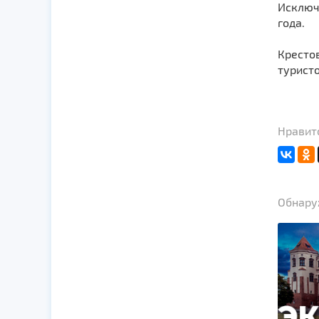
Исключ
года.
Кресто
туристо
Нравитс
Обнаруж