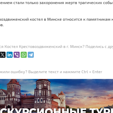
ением стали только захоронения жертв трагических собы
воздвиженский костел в Минске относится к памятникам к
в.
я Костел Крестовоздвиженский в г. Минск? Поделись с др
или ошибку? Выделите текст и нажмите Ctrl + Enter