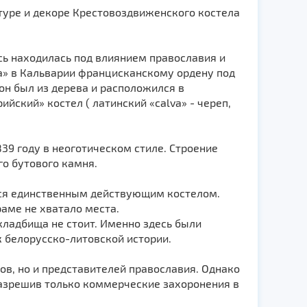
туре и декоре Крестовоздвиженского костела
усь находилась под влиянием православия и
а» в Кальварии францисканскому ордену под
он был из дерева и расположился в
йский» костел ( латинский «сalva» - череп,
39 году в неоготическом стиле. Строение
го бутового камня.
лся единственным действующим костелом.
аме не хватало места.
кладбища не стоит. Именно здесь были
 белорусско-литовской истории.
ов, но и представителей православия. Однако
разрешив только коммерческие захоронения в