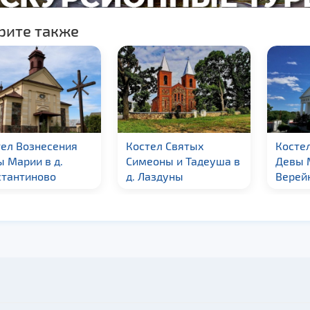
рите также
Костел Святых
Костел Пресвятой
Симеоны и Тадеуша в
Девы Марии в д.
д. Лаздуны
Верейки