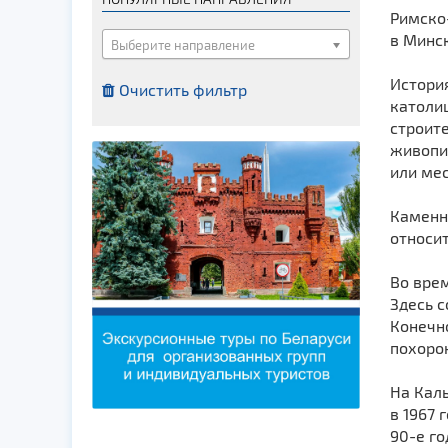
Костелы
Римско
в Минск
Мечети
Выберите направление
Синагоги
История
Очистить фильтр
Часовни
католи
строите
Кирхи
живопис
Кладбище
или мес
Культурные центры
Каменны
Театры
относит
Галереи
Во вре
Концертные залы
Здесь с
Конечно
похоро
На Каль
в 1967
90-е го