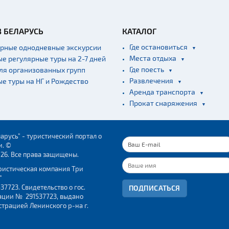
В БЕЛАРУСЬ
КАТАЛОГ
Где остановиться
ярные однодневные экскурсии
Места отдыха
ые регулярные туры на 2-7 дней
Где поесть
для организованных групп
Развлечения
ые туры на НГ и Рождество
Аренда транспорта
Прокат снаряжения
арусь" - туристический портал о
и. ©
026. Все права защищены.
ристическая компания Три
"
37723. Свидетельство о гос.
ПОДПИСАТЬСЯ
ации № 291537723, выдано
трацией Ленинского р-на г.