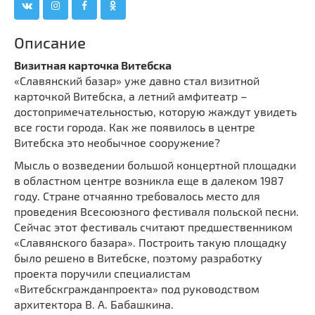
Мечети
Выберите направление
Синагоги
Описание
Часовни
Визитная карточка Витебска
Кирхи
«Славянский базар» уже давно стал визитной
Кладбище
карточкой Витебска, а летний амфитеатр –
достопримечательностью, которую жаждут увидеть
Культурные центры
все гости города. Как же появилось в центре
Театры
Витебска это необычное сооружение?
Галереи
Мысль о возведении большой концертной площадки
Концертные залы
в областном центре возникла еще в далеком 1987
году. Стране отчаянно требовалось место для
проведения Всесоюзного фестиваля польской песни.
Сейчас этот фестиваль считают предшественником
«Славянского базара». Построить такую площадку
было решено в Витебске, поэтому разработку
проекта поручили специалистам
«Витебскгражданпроекта» под руководством
архитектора В. А. Бабашкина.