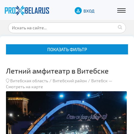
ВХОД
ПОКАЗАТЬ ФИЛЬТР
Летний амфитеатр в Витебске
Витебская область
Витебский район
Витебск
—
Смотреть на карте
Музеи
Замки и дворцы
Военная история
Гражданская архитектура