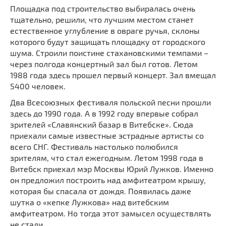
Площадка под строительство выбиралась очень
тщательно, решили, что лучшим местом станет
естественное углубление в овраге ручья, склоны
которого будут защищать площадку от городского
шума. Строили поистине стахановскими темпами –
через полгода концертный зал был готов. Летом
1988 года здесь прошел первый концерт. Зал вмещал
5400 человек.
Два Всесоюзных фестиваля польской песни прошли
здесь до 1990 года. А в 1992 году впервые собрал
зрителей «Славянский базар в Витебске». Сюда
приехали самые известные эстрадные артисты со
всего СНГ. Фестиваль настолько полюбился
зрителям, что стал ежегодным. Летом 1998 года в
Витебск приехал мэр Москвы Юрий Лужков. Именно
он предложил построить над амфитеатром крышу,
которая бы спасала от дождя. Появилась даже
шутка о «кепке Лужкова» над витебским
амфитеатром. Но тогда этот замысел осуществлять
не стали.