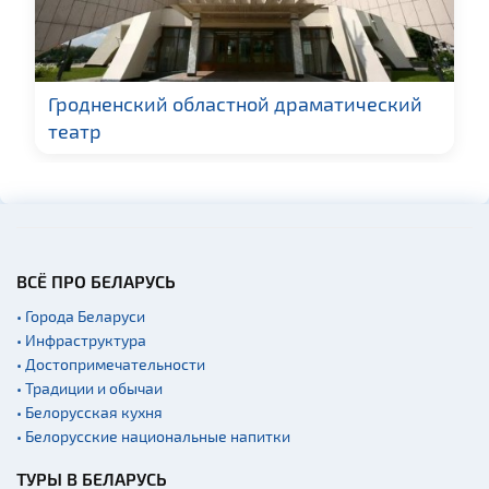
Ратуши
Памятники известным
людям
Гродненский областной драматический
Кладбище
театр
Монастыри
Костелы
Синагоги
Начало и окончание
экскурсий: г. Минск
ВСЁ ПРО БЕЛАРУСЬ
Аэропорты
• Города Беларуси
Железнодорожные
• Инфраструктура
вокзалы
• Достопримечательности
• Традиции и обычаи
• Белорусская кухня
• Белорусские национальные напитки
ТУРЫ В БЕЛАРУСЬ