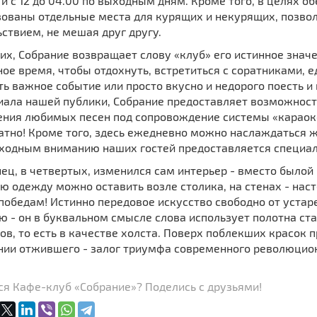
и с 12 до 04.00 по выходным дням. Кроме того, в целях 
зованы отдельные места для курящих и некурящих, позво
ствием, не мешая друг другу.
их, Собрание возвращает слову «клуб» его истинное значе
ое время, чтобы отдохнуть, встретиться с соратниками,
ь важное событие или просто вкусно и недорого поесть и
иала нашей публики, Собрание предоставляет возможност
ения любимых песен под сопровождение системы «караок
латно! Кроме того, здесь ежедневно можно наслаждаться 
ыходным вниманию наших гостей предоставляется специа
ец, в четвертых, изменился сам интерьер - вместо былой
ю одежду можно оставить возле столика, на стенах - на
победам! Истинно передовое искусство свободно от устар
 - он в буквальном смысле слова использует полотна ст
в, то есть в качестве холста. Поверх поблекших красок 
нии отжившего - залог триумфа современного революцион
ся Кафе-клуб «Собрание»? Поделись с друзьями!