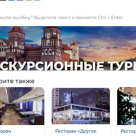
или ошибку? Выделите текст и нажмите Ctrl + Enter
рите также
сторан «Другое
Ресторан
Рест