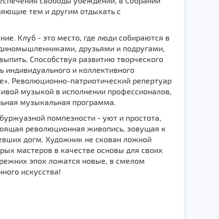
обеспечения свободы убеждений, в Собрании
ляющие тем и другим отдыхать с
ние. Клуб - это место, где люди собираются в
 единомышленниками, друзьями и подругами,
 выпить. Способствуя развитию творческого
ь индивидуального и коллективного
е». Революционно-патриотический репертуар
живой музыкой в исполнении профессионалов,
льная музыкальная программа.
 буржуазной помпезности - уют и простота,
стоящая революционная живопись, зовущая к
евших догм. Художник не скован ложной
арых мастеров в качестве основы для своих
прежних эпох ложатся новые, в смелом
ного искусства!