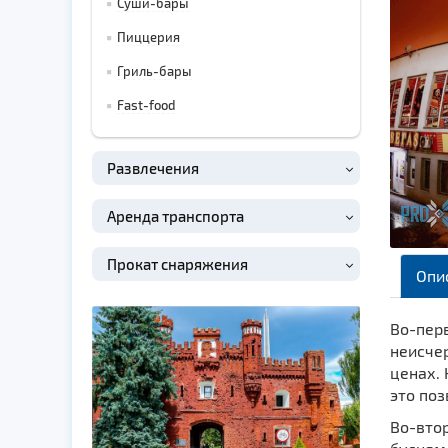
Суши-бары
Пиццерия
Гриль-бары
Fast-food
Развлечения
Аренда транспорта
Прокат снаряжения
Опи
Во-пер
неисче
ценах. 
это поз
Во-втор