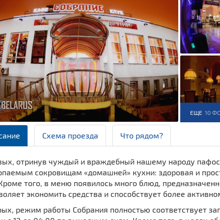
ЕЩЕ
10 Ф
сание
Схема проезда
Что рядом?
вых, отринув чуждый и враждебный нашему народу пафос 
рпаемым сокровищам «домашней» кухни: здоровая и прост
Кроме того, в меню появилось много блюд, предназначенн
воляет экономить средства и способствует более активн
ых, режим работы Собрания полностью соответствует запр