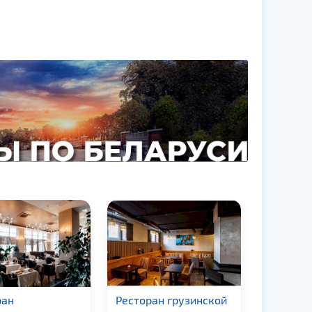
оран грузинской
Ресторан «Istanbul»
Рестор