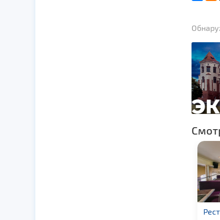
Обнаруж
Смот
Ресторан
Ре