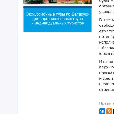
будням 
органи
удоволь
В-треть
свободн
отметит
потенц
исполн
- бесп
а по в
И након
верхню
новым 
моралью
шедевро
отрица
Нравит