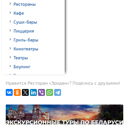
Рестораны
Кафе
Суши-бары
Пиццерия
Гриль-бары
Кинотеатры
Театры
Боулинг
Бильярд
Нравится Ресторан «Эридан»? Поделись с друзьями!
Казино
Торговые центры,
универмаги
Прокат авто
Fast-food
Гражданская