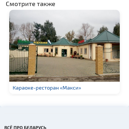
архитектура
Смотрите также
Замки и дворцы
Церкви
Музеи
Галереи
Производства
Квесты
Новости
Ратуши
Памятники известным
людям
Караоке-ресторан «Макси»
Кладбище
Монастыри
Костелы
Синагоги
ВСЁ ПРО БЕЛАРУСЬ