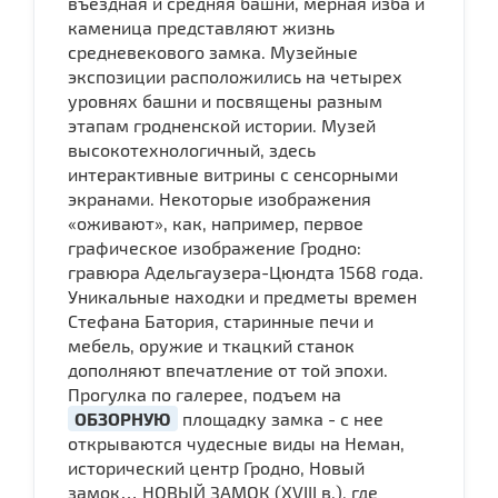
въездная и средняя башни, мерная изба и
каменица представляют жизнь
средневекового замка. Музейные
экспозиции расположились на четырех
уровнях башни и посвящены разным
этапам гродненской истории. Музей
высокотехнологичный, здесь
интерактивные витрины с сенсорными
экранами. Некоторые изображения
«оживают», как, например, первое
графическое изображение Гродно:
гравюра Адельгаузера-Цюндта 1568 года.
Уникальные находки и предметы времен
Стефана Батория, старинные печи и
мебель, оружие и ткацкий станок
дополняют впечатление от той эпохи.
Прогулка по галерее, подъем на
ОБЗОРНУЮ
площадку замка - с нее
открываются чудесные виды на Неман,
исторический центр Гродно, Новый
замок… НОВЫЙ ЗАМОК (XVIII в.), где