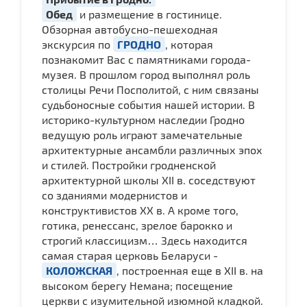
Обед
и размещение в гостинице.
Обзорная автобусно-пешеходная
экскурсия по
ГРОДНО
, которая
познакомит Вас с памятниками города-
музея. В прошлом город выполнял роль
столицы Речи Посполитой, с ним связаны
судьбоносные события нашей истории. В
историко-культурном наследии Гродно
ведущую роль играют замечательные
архитектурные ансамбли различных эпох
и стилей. Постройки гродненской
архитектурной школы XII в. соседствуют
со зданиями модернистов и
конструктивистов XX в. А кроме того,
готика, ренессанс, зрелое барокко и
строгий классицизм… Здесь находится
самая старая церковь Беларуси -
КОЛОЖСКАЯ
, построенная еще в XII в. на
высоком берегу Немана; посещение
церкви с изумительной изюмной кладкой.