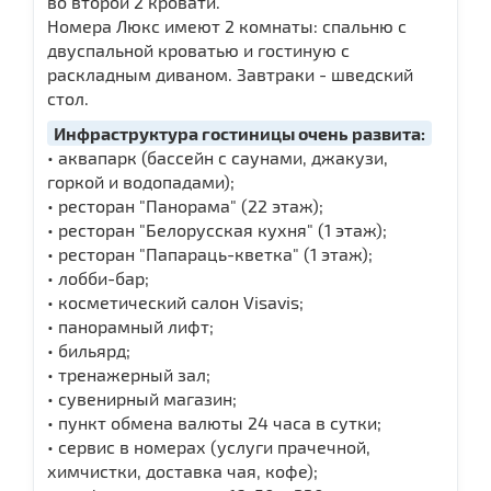
во второй 2 кровати.
Номера Люкс имеют 2 комнаты: спальню с
двуспальной кроватью и гостиную с
раскладным диваном. Завтраки - шведский
стол.
Инфраструктура гостиницы очень развита:
• аквапарк (бассейн с саунами, джакузи,
горкой и водопадами);
• ресторан "Панорама" (22 этаж);
• ресторан "Белорусская кухня" (1 этаж);
• ресторан "Папараць-кветка" (1 этаж);
• лобби-бар;
• косметический салон Visavis;
• панорамный лифт;
• бильярд;
• тренажерный зал;
• сувенирный магазин;
• пункт обмена валюты 24 часа в сутки;
• сервис в номерах (услуги прачечной,
химчистки, доставка чая, кофе);