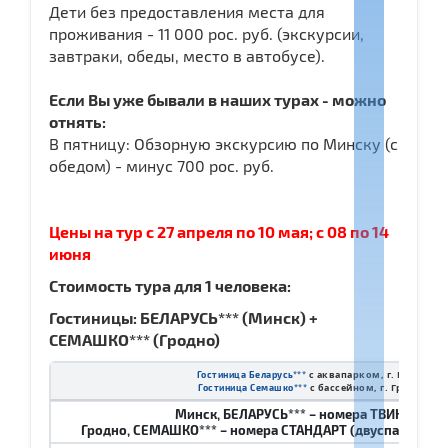
Дети без предоставления места для
проживания - 11 000 рос. руб. (экскурсии,
завтраки, обеды, место в автобусе).
Если Вы уже бывали в наших турах - можно
отнять:
В пятницу: Обзорную экскурсию по Минску (с
обедом) - минус 700 рос. руб.
Цены на тур с 27 апреля по 10 мая; с 08 по 14
июня
Стоимость тура для 1 человека:
Гостиницы: БЕЛАРУСЬ*** (Минск) +
СЕМАШКО*** (Гродно)
с аквапарком, г. Минск
Гостиница Беларусь
***
с бассейном, г. Гродно
Гостиница Семашко
***
Минск, БЕЛАРУСЬ*** – номера ТВИН и ДАБ
Гродно, СЕМАШКО*** – номера СТАНДАРТ (двуспальная кр