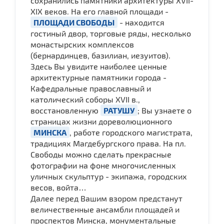
сохранились памятники архитектуры XVII-
XIX веков. На его главной площади -
ПЛОЩАДИ СВОБОДЫ
- находится
гостиный двор, торговые ряды, несколько
монастырских комплексов
(бернардинцев, базилиан, иезуитов).
Здесь Вы увидите наиболее ценные
архитектурные памятники города -
Кафедральные православный и
католический соборы ХVII в.,
восстановленную
РАТУШУ
; Вы узнаете о
страницах жизни дореволюционного
МИНСКА
, работе городского магистрата,
традициях Магдебургского права. На пл.
Свободы можно сделать прекрасные
фотографии на фоне многочисленных
уличных скульптур - экипажа, городских
весов, войта…
Далее перед Вашим взором предстанут
величественные ансамбли площадей и
проспектов Минска, монументальные