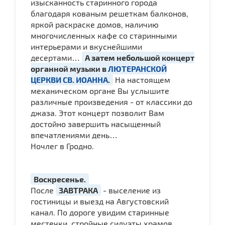
изысканность старинного города
благодаря кованым решеткам балконов,
яркой раскраске домов, наличию
многочисленных кафе со старинными
интерьерами и вкуснейшими
десертами…
А затем небольшой концерт
органной музыки в
ЛЮТЕРАНСКОЙ
ЦЕРКВИ СВ. ИОАННА
.
На настоящем
механическом органе Вы услышите
различные произведения - от классики до
джаза. Этот концерт позволит Вам
достойно завершить насыщенный
впечатлениями день…
Ночлег в Гродно.
Воскресенье.
После
ЗАВТРАКА
- выселение из
гостиницы и выезд на Августовский
канал. По дороге увидим старинные
местечки, стройные силуэты храмов.