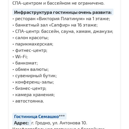
СПА-центром и бассейном не ограничено.
Инфраструктура гостиницы очень развита:
• ресторан «Виктория Платинум» на 1 этаже;
• банкетный зал «Сапфир» на 16 этаже;
• СПА-центр: бассейн, сауна, хамам, джакузи;
• салон красоты;
• парикмахерская;
• фитнес-центр;
• Wi-Fi;
• банкомат;
• обмен валюты;
• сувенирный бутик;
• конференц-залы;
• бизнес-центр;
• камера хранения;
• автостоянка.
Гостиница Семашко
***
Адрес:
г. Гродно, ул. Антонова 10.
Комфортабельная гостиница с бассейном,