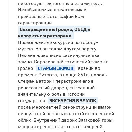
некоторую техногенную изюминку…
Незабываемые впечатления и
прекрасные фотографии Вам
гарантированы!
Возвращение в Гродно, ОБЕД в
колоритном ресторане.
Продолжение экскурсии по городу-
музею. На высоком крутом берегу
Немана живописно раскинулись два
замка. Королевский готический замок в
Гродно "
СТАРЫЙ ЗАМОК
" возник во
времена Витовта, в конце XVI в. король
Стефан Баторий перестроил его в
ренессансный дворец, сыгравший
значительную роль в истории
государства.
ЭКСКУРСИЯ В ЗАМОК
-
после многолетней реконструкции замок
вернул свой первоначальный королевский
облик! Внутренний дворик Замковой горы,
мощная крепостная стена с галереей,