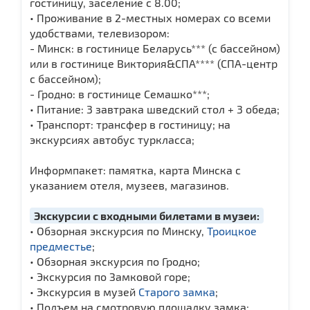
гостиницу, заселение с 8.00;
• Проживание в 2-местных номерах со всеми
удобствами, телевизором:
- Минск: в гостинице Беларусь*** (с бассейном)
или в гостинице Виктория&СПА**** (СПА-центр
с бассейном);
- Гродно: в гостинице Семашко***;
• Питание: 3 завтрака шведский стол + 3 обеда;
• Транспорт: трансфер в гостиницу; на
экскурсиях автобус туркласса;
Информпакет: памятка, карта Минска с
указанием отеля, музеев, магазинов.
Экскурсии с входными билетами в музеи:
• Обзорная экскурсия по Минску,
Троицкое
предместье
;
• Обзорная экскурсия по Гродно;
• Экскурсия по Замковой горе;
• Экскурсия в музей
Старого замка
;
• Подъем на смотровую площадку замка;