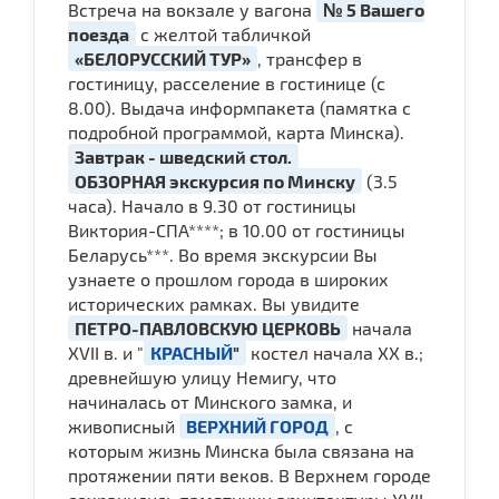
Встреча на вокзале у вагона
№ 5 Вашего
поезда
с желтой табличкой
«БЕЛОРУССКИЙ ТУР»
, трансфер в
гостиницу, расселение в гостинице (с
8.00). Выдача информпакета (памятка с
подробной программой, карта Минска).
Завтрак - шведский стол.
ОБЗОРНАЯ экскурсия по Минску
(3.5
часа). Начало в 9.30 от гостиницы
Виктория-СПА****; в 10.00 от гостиницы
Беларусь***. Во время экскурсии Вы
узнаете о прошлом города в широких
исторических рамках. Вы увидите
ПЕТРО-ПАВЛОВСКУЮ ЦЕРКОВЬ
начала
ХVII в. и "
КРАСНЫЙ
"
костел начала ХХ в.;
древнейшую улицу Немигу, что
начиналась от Минского замка, и
живописный
ВЕРХНИЙ ГОРОД
, с
которым жизнь Минска была связана на
протяжении пяти веков. В Верхнем городе