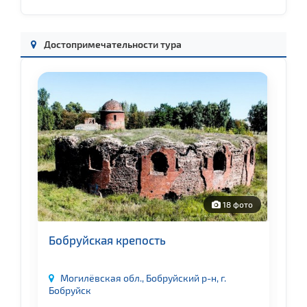
Достопримечательности тура
о
18 фото
Бобруйская крепость
Г
Могилёвская обл., Бобруйский р-н, г.
Бобруйск
Мо