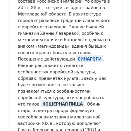
составе Российской империи, то округа в
20 гг. XX в., то - уже сегодня - района в
Могилевской области. В архитектуре
города отразились традиции славянского
и еврейского народов. Здание бывшей
гимназии Ханны Лазаревой, особняк с
мезонином купчихи Кацнельсон, дома со
знаком «магиндовида», здания бывших
синагог хранят богатую историю.
Посещение действующей
СИНАГОГИ
.
Раввин расскажет о синагоге,
особенностях еврейской культуры,
обрядах, предметах культа. Здесь у Вас
будет возможность не только
познакомиться с особенностями
еврейской культуры, но и попробовать -
что такое
КОШЕРНАЯ ПИЩА
. Облик
старого центра города формирует
своеобразная мозаика малоэтажной
застройки XIX в., которую дополняют
Свято-Георгиевская церковь (1907) и