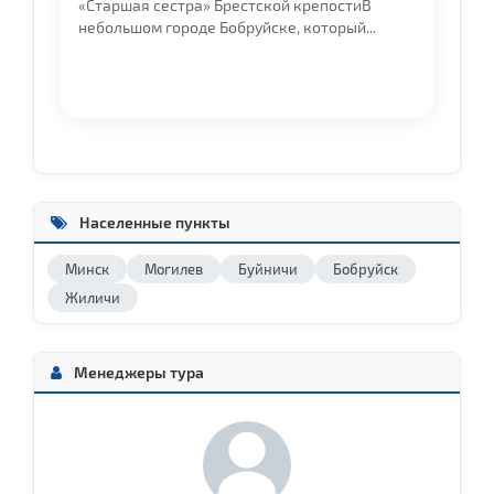
да
«Старшая сестра» Брестской крепостиВ
Го
небольшом городе Бобруйске, который...
пр
Населенные пункты
Минск
Могилев
Буйничи
Бобруйск
Жиличи
Менеджеры тура