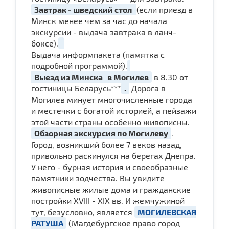
Завтрак - шведский стол
(если приезд в
Минск менее чем за час до начала
экскурсии - выдача завтрака в ланч-
боксе).
Выдача информпакета (памятка с
подробной программой).
Выезд из Минска
в Могилев
в 8.30 от
гостиницы Беларусь***
.
Дорога в
Могилев минует многочисленные города
и местечки с богатой историей, а пейзажи
этой части страны особенно живописны.
Обзорная экскурсия по Могилеву
.
Город, возникший более 7 веков назад,
привольно раскинулся на берегах Днепра.
У него - бурная история и своеобразные
памятники зодчества. Вы увидите
живописные жилые дома и гражданские
постройки XVIII - XIX вв. И жемчужиной
тут, безусловно, является
МОГИЛЕВСКАЯ
РАТУША
(Магдебургское право город