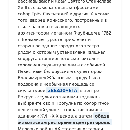
рассказывают и Храм Святого Станислава
XVIII в. с замечательными фресками,
собор Трёх Святителей и другие. А кроме
того, дворец Конисского, построенный в
стиле барокко выдающимся
архитектором Иоганном Глаубицем в 1762
г. Внимание туриста привлечет и
старинное здание городского театра,
рядом с которым установлена изящная
«подруга станционного смотрителя» -
городская скульптура дамы с собачкой.
Известным белорусским скульптором
Владимиром Жбановым городу была
подарена и необычная площадь со
скульптурой
ЗВЕЗДОЧЕТА
в центре.
Вокруг - стулья со знаками зодиака -
выбирайте свой! Прогулка по колоритной
пешеходной улице с сохранившимися
зданиями XVIII-XIX веков, а затем
обед в
живописном ресторане в центре города.
Мировые войны ХХ столетия оставили