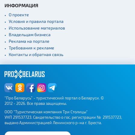
ИНФОРМАЦИЯ
О проекте
Условия и правила портала
Использование материалов
Владельцам бизнеса
Реклама на портале
Требования к рекламе
Контакты и обратная связь
"Про Беларусь" - туристический портал о Беларуси. ©
2012 - 2026. Все права защищены.
ООО "Туристическая компания Три Столицы"
УНП 291537723. Свидетельство о гос. регистрации № 291537723,
выдано Администрацией Ленинского р-на г. Бреста.