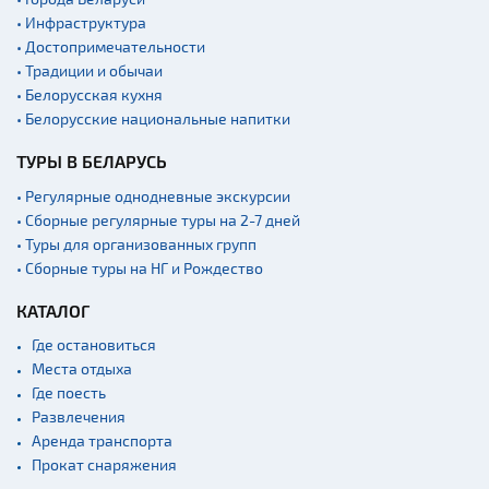
• Инфраструктура
Театры
• Достопримечательности
Национальные парки и
• Традиции и обычаи
заказники
• Белорусская кухня
Аэропорты
• Белорусские национальные напитки
Железнодорожные
ТУРЫ В БЕЛАРУСЬ
вокзалы
• Регулярные однодневные экскурсии
• Сборные регулярные туры на 2-7 дней
• Туры для организованных групп
• Сборные туры на НГ и Рождество
КАТАЛОГ
Где остановиться
Места отдыха
Где поесть
Развлечения
Аренда транспорта
Прокат снаряжения