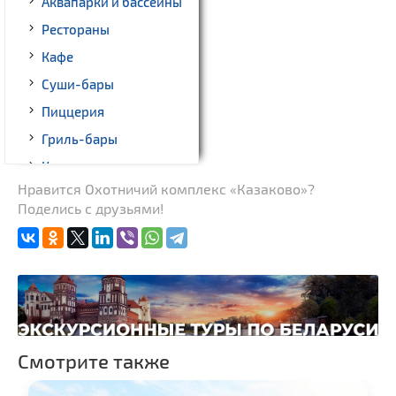
Аквапарки и бассейны
Рестораны
Кафе
Суши-бары
Пиццерия
Гриль-бары
Кинотеатры
Нравится Охотничий комплекс «Казаково»?
Театры
Поделись с друзьями!
Боулинг
Бильярд
Казино
Торговые центры,
универмаги
Прокат авто
Смотрите также
Fast-food