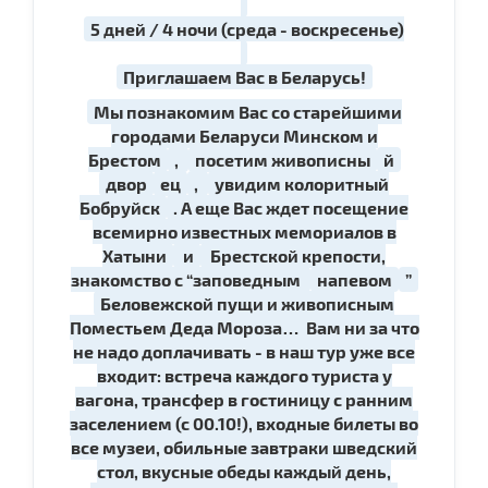
5 дней / 4 ночи (среда - воскресенье)
Приглашаем Вас в Беларусь!
Мы познакомим Вас со старейшими
городами Беларуси Минском и
Брестом
,
посетим живописны
й
двор
ец
,
увидим колоритный
Бобруйск
. А еще Вас ждет посещение
всемирно известных мемориалов в
Хатыни
и
Брестской крепости,
знакомство с “заповедным
напевом
”
Беловежской пущи и живописным
Поместьем Деда Мороза… Вам ни за что
не надо доплачивать - в наш тур уже все
входит: встреча каждого туриста у
вагона, трансфер в гостиницу с ранним
заселением (с 00.10!), входные билеты во
все музеи, обильные завтраки шведский
стол, вкусные обеды каждый день,