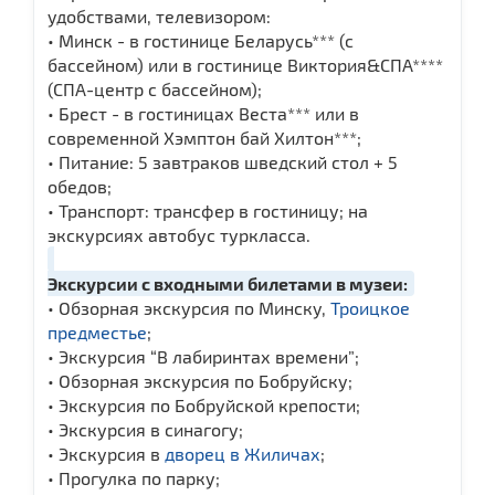
удобствами, телевизором:
• Минск - в гостинице Беларусь*** (с
бассейном) или в гостинице Виктория&СПА****
(СПА-центр с бассейном);
• Брест - в гостиницах Веста*** или в
современной Хэмптон бай Хилтон***;
• Питание: 5 завтраков шведский стол + 5
обедов;
• Транспорт: трансфер в гостиницу; на
экскурсиях автобус туркласса.
Экскурсии с входными билетами в музеи:
• Обзорная экскурсия по Минску,
Троицкое
предместье
;
• Экскурсия “В лабиринтах времени”;
• Обзорная экскурсия по Бобруйску;
• Экскурсия по Бобруйской крепости;
• Экскурсия в синагогу;
• Экскурсия в
дворец в Жиличах
;
• Прогулка по парку;