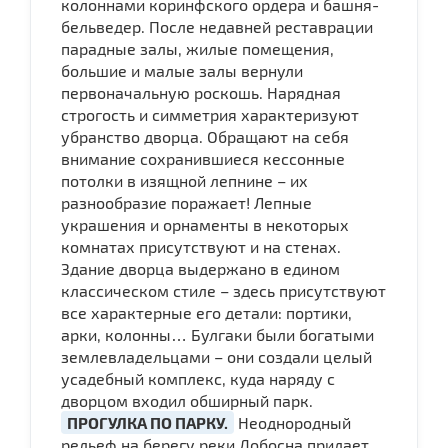
колоннами коринфского ордера и башня-
бельведер. После недавней реставрации
парадные залы, жилые помещения,
большие и малые залы вернули
первоначальную роскошь. Нарядная
строгость и симметрия характеризуют
убранство дворца. Обращают на себя
внимание сохранившиеся кессонные
потолки в изящной лепнине – их
разнообразие поражает! Лепные
украшения и орнаменты в некоторых
комнатах присутствуют и на стенах.
Здание дворца выдержано в едином
классическом стиле – здесь присутствуют
все характерные его детали: портики,
арки, колонны… Булгаки были богатыми
землевладельцами – они создали целый
усадебный комплекс, куда наряду с
дворцом входил обширный парк.
ПРОГУЛКА ПО ПАРКУ.
Неоднородный
рельеф на берегу реки Добосна придает