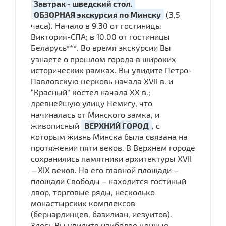
Завтрак - шведский стол.
ОБЗОРНАЯ экскурсия по Минску
(3,5
часа). Начало в 9.30 от гостиницы
Виктория-СПА; в 10.00 от гостиницы
Беларусь***. Во время экскурсии Вы
узнаете о прошлом города в широких
исторических рамках. Вы увидите Петро-
Павловскую церковь начала ХVII в. и
“Красный” костел начала ХХ в.;
древнейшую улицу Немигу, что
начиналась от Минского замка, и
живописный
ВЕРХНИЙ ГОРОД
, с
которым жизнь Минска была связана на
протяжении пяти веков. В Верхнем городе
сохранились памятники архитектуры XVII
—XIX веков. На его главной площади –
площади Свободы – находится гостиный
двор, торговые ряды, несколько
монастырских комплексов
(бернардинцев, базилиан, иезуитов).
Здесь Вы увидите наиболее ценные