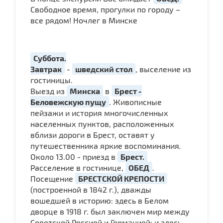
Свободное время, прогулки по городу –
все рядом! Ночлег в Минске
Суббота.
Завтрак
-
шведский стол
, выселение из
гостиницы.
Выезд из
Минска
в
Брест -
Беловежскую пущу
. Живописные
пейзажи и история многочисленных
населенных пунктов, расположенных
вблизи дороги в Брест, оставят у
путешественника яркие воспоминания
.
Около 13.00 - приезд в
Брест.
Расселение в гостинице,
ОБЕД
.
Посещение
БРЕСТСКОЙ КРЕПОСТИ
(построенной в 1842 г.), дважды
вошедшей в историю: здесь в Белом
дворце в 1918 г. был заключен мир между
Советской Россией и Германией; и здесь