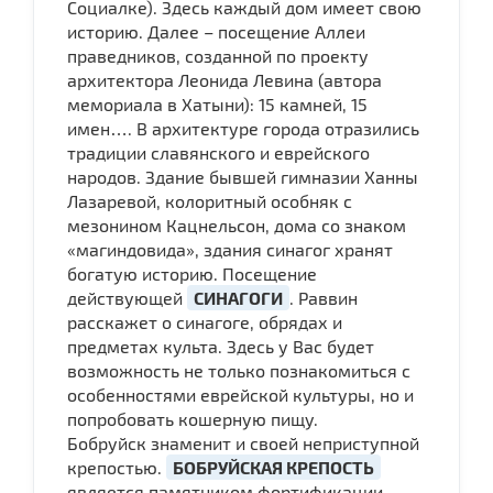
Социалке). Здесь каждый дом имеет свою
историю. Далее – посещение Аллеи
праведников, созданной по проекту
архитектора Леонида Левина (автора
мемориала в Хатыни): 15 камней, 15
имен…. В архитектуре города отразились
традиции славянского и еврейского
народов. Здание бывшей гимназии Ханны
Лазаревой, колоритный особняк с
мезонином Кацнельсон, дома со знаком
«магиндовида», здания синагог хранят
богатую историю. Посещение
действующей
СИНАГОГИ
. Раввин
расскажет о синагоге, обрядах и
предметах культа. Здесь у Вас будет
возможность не только познакомиться с
особенностями еврейской культуры, но и
попробовать кошерную пищу.
Бобруйск знаменит и своей неприступной
крепостью.
БОБРУЙСКАЯ КРЕПОСТЬ
является памятником фортификации