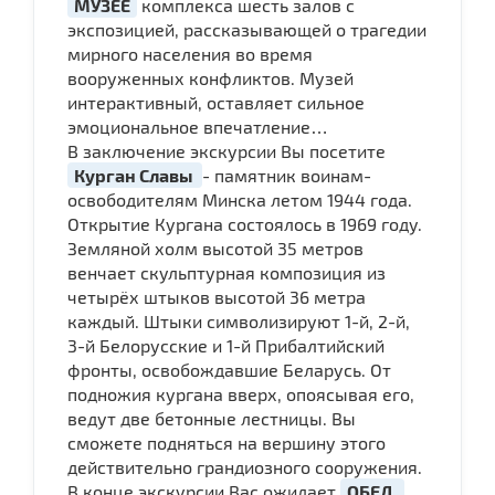
МУЗЕЕ
комплекса шесть залов с
экспозицией, рассказывающей о трагедии
мирного населения во время
вооруженных конфликтов. Музей
интерактивный, оставляет сильное
эмоциональное впечатление…
В заключение экскурсии Вы посетите
Курган Славы
- памятник воинам-
освободителям Минска летом 1944 года.
Открытие Кургана состоялось в 1969 году.
Земляной холм высотой 35 метров
венчает скульптурная композиция из
четырёх штыков высотой 36 метра
каждый. Штыки символизируют 1-й, 2-й,
3-й Белорусские и 1-й Прибалтийский
фронты, освобождавшие Беларусь. От
подножия кургана вверх, опоясывая его,
ведут две бетонные лестницы. Вы
сможете подняться на вершину этого
действительно грандиозного сооружения.
В конце экскурсии Вас ожидает
ОБЕД.