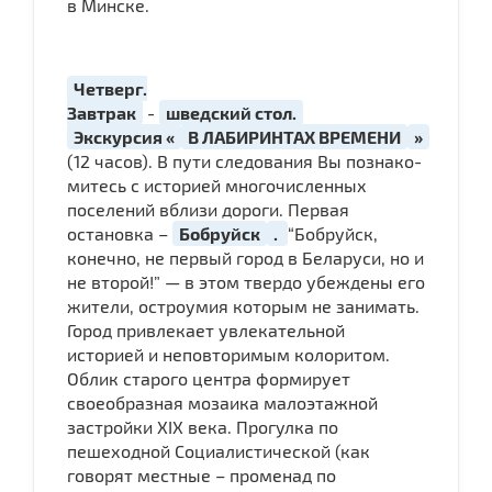
в Минске.
Четверг.
Завтрак
-
шведский стол.
Экскурсия «
В ЛАБИРИНТАХ ВРЕМЕНИ
»
(12 часов). В пу­ти следования Вы по­зна­ко­
ми­тесь с ис­то­ри­ей мно­го­чис­лен­ных
поселений вбли­зи до­ро­ги. Первая
остановка –
Бобруйск
.
“Бобруйск,
конечно, не первый город в Беларуси, но и
не второй!” — в этом твердо убеждены его
жители, остроумия которым не занимать.
Город привлекает увлекательной
историей и неповторимым колоритом.
Облик старого центра формирует
своеобразная мозаика малоэтажной
застройки XIX века. Прогулка по
пешеходной Социалистической (как
говорят местные – променад по