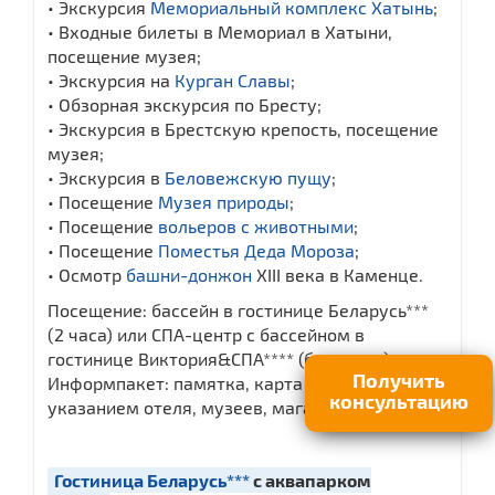
• Экскурсия
Мемориальный комплекс Хатынь
;
• Входные билеты в Мемориал в Хатыни,
посещение музея;
• Экскурсия на
Курган Славы
;
• Обзорная экскурсия по Бресту;
• Экскурсия в Брестскую крепость, посещение
музея;
• Экскурсия в
Беловежскую пущу
;
• Посещение
Музея природы
;
• Посещение
вольеров с животными
;
• Посещение
Поместья Деда Мороза
;
• Осмотр
башни-донжон
ХІІІ века в Каменце.
Посещение: бассейн в гостинице Беларусь***
(2 часа) или СПА-центр с бассейном в
гостинице Виктория&СПА**** (безлимит);
Получить
Информпакет: памятка, карта Минска с
консультацию
указанием отеля, музеев, магазинов.
Гостиница Беларусь***
с аквапарком