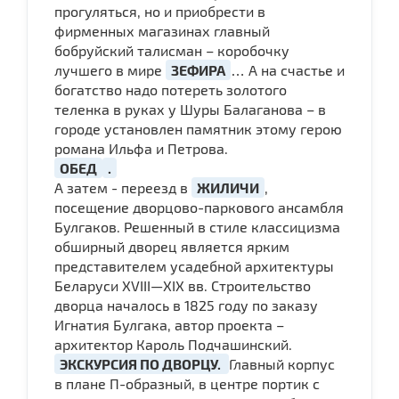
прогуляться, но и приобрести в
фирменных магазинах главный
бобруйский талисман – коробочку
лучшего в мире
ЗЕФИРА
… А на счастье и
богатство надо потереть золотого
теленка в руках у Шуры Балаганова – в
городе установлен памятник этому герою
романа Ильфа и Петрова.
ОБЕД
.
А затем - переезд в
ЖИЛИЧИ
,
посещение дворцово-паркового ансамбля
Булгаков. Решенный в стиле классицизма
обширный дворец является ярким
представителем усадебной архитектуры
Беларуси XVIII—XIX вв. Строительство
дворца началось в 1825 году по заказу
Игнатия Булгака, автор проекта –
архитектор Кароль Подчашинский.
ЭКСКУРСИЯ ПО ДВОРЦУ.
Главный корпус
в плане П-образный, в центре портик с