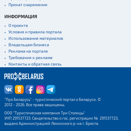
Начало и окончание
Прокат снаряжения
экскурсий: г. Минск
ИНФОРМАЦИЯ
Спортивные
сооружения
О проекте
Веломаршруты
Условия и правила портала
Использование материалов
Аэропорты
Владельцам бизнеса
Железнодорожные
Реклама на портале
вокзалы
Требования к рекламе
Контакты и обратная связь
"Про Беларусь" - туристический портал о Беларуси. ©
2012 - 2026. Все права защищены.
ООО "Туристическая компания Три Столицы"
УНП 291537723. Свидетельство о гос. регистрации № 291537723,
выдано Администрацией Ленинского р-на г. Бреста.