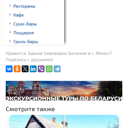
Рестораны
Кафе
Суши-бары
Пиццерия
Гриль-бары
Кинотеатры
Нравится Здание пивоварни Богемия в г. Минск?
Поделись с друзьями!
Театры
Ночные клубы
Боулинг
Бильярд
Казино
Торговые центры,
Смотрите также
универмаги
Фирменные магазины,
бутики