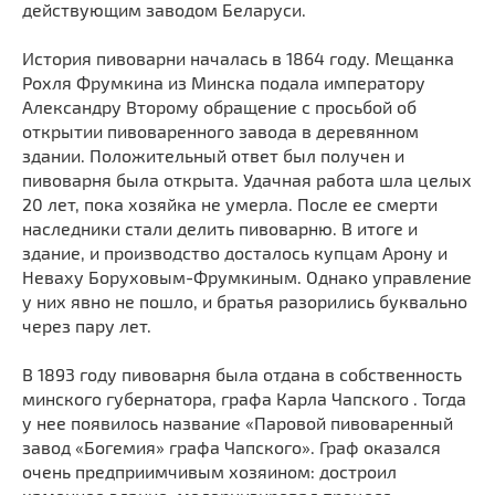
действующим заводом Беларуси.
Мечети
Выберите направление
Синагоги
История пивоварни началась в 1864 году. Мещанка
Часовни
Рохля Фрумкина из Минска подала императору
Александру Второму обращение с просьбой об
Кирхи
открытии пивоваренного завода в деревянном
Кладбище
здании. Положительный ответ был получен и
пивоварня была открыта. Удачная работа шла целых
Культурные центры
20 лет, пока хозяйка не умерла. После ее смерти
Театры
наследники стали делить пивоварню. В итоге и
Галереи
здание, и производство досталось купцам Арону и
Неваху Боруховым-Фрумкиным. Однако управление
Концертные залы
у них явно не пошло, и братья разорились буквально
через пару лет.
В 1893 году пивоварня была отдана в собственность
минского губернатора, графа Карла Чапского . Тогда
у нее появилось название «Паровой пивоваренный
завод «Богемия» графа Чапского». Граф оказался
очень предприимчивым хозяином: достроил