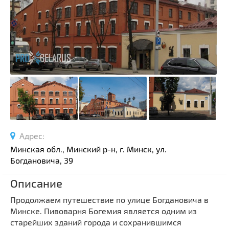
Спортивные сооружения
Производства
Ратуши
Родовые усадьбы
Садово-парковая архитектура
Национальные парки и заказники
Озера и водоемы
Памятники
Памятники археологии
Адрес:
Памятники геодезии
Выберите область
Минская обл., Минский р-н, г. Минск, ул.
Памятники природы
Богдановича, 39
Выберите район
Памятники известным людям
Описание
Выберите населенный пункт
Церкви
Продолжаем путешествие по улице Богдановича в
Монастыри
Минске. Пивоварня Богемия является одним из
Костелы
старейших зданий города и сохранившимся