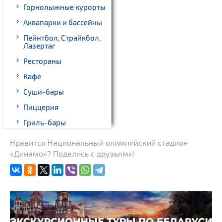
Горнолыжные курорты
Аквапарки и бассейны
Пейнтбол, Страйкбол,
Лазертаг
Рестораны
Кафе
Суши-бары
Пиццерия
Гриль-бары
Кинотеатры
Нравится Национальный олимпийский стадион
«Динамо»? Поделись с друзьями!
Театры
Ночные клубы
Боулинг
Бильярд
Казино