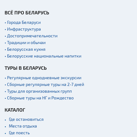
Производства
Военная история
ВСЁ ПРО БЕЛАРУСЬ
Мастер-классы
• Города Беларуси
• Инфраструктура
Квесты
• Достопримечательности
Новости
• Традиции и обычаи
Спортинг-клубы и тиры
• Белорусская кухня
• Белорусские национальные напитки
Ратуши
ТУРЫ В БЕЛАРУСЬ
Родовые усадьбы
Садово-парковая
• Регулярные однодневные экскурсии
архитектура
• Сборные регулярные туры на 2-7 дней
• Туры для организованных групп
Памятники
• Сборные туры на НГ и Рождество
Памятники известным
людям
КАТАЛОГ
Кладбище
Где остановиться
Монастыри
Места отдыха
Где поесть
Костелы