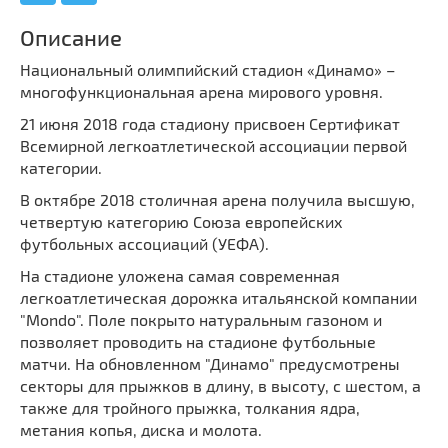
Мечети
Выберите направление
Описание
Синагоги
Национальный олимпийский стадион «Динамо» –
Часовни
многофункциональная арена мирового уровня.
Кирхи
21 июня 2018 года стадиону присвоен Сертификат
Кладбище
Всемирной легкоатлетической ассоциации первой
Культурные центры
категории.
Театры
В октябре 2018 столичная арена получила высшую,
четвертую категорию Союза европейских
Галереи
футбольных ассоциаций (УЕФА).
Концертные залы
На стадионе уложена самая современная
легкоатлетическая дорожка итальянской компании
"Mondo". Поле покрыто натуральным газоном и
позволяет проводить на стадионе футбольные
матчи. На обновленном "Динамо" предусмотрены
секторы для прыжков в длину, в высоту, с шестом, а
также для тройного прыжка, толкания ядра,
метания копья, диска и молота.