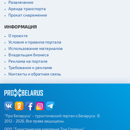
Развлечения
Культурные центры
Аренда транспорта
Прокат снаряжения
Театры
Концертные залы
ИНФОРМАЦИЯ
Начало и окончание
О проекте
экскурсий: г. Минск
Условия и правила портала
Спортивные
Использование материалов
сооружения
Владельцам бизнеса
Веломаршруты
Реклама на портале
Требования к рекламе
Аэропорты
Контакты и обратная связь
Железнодорожные
вокзалы
"Про Беларусь" - туристический портал о Беларуси. ©
2012 - 2026. Все права защищены.
ООО "Туристическая компания Три Столицы"