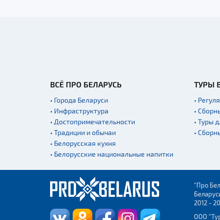
ВСЁ ПРО БЕЛАРУСЬ
ТУРЫ 
• Города Беларуси
• Регул
• Инфраструктура
• Сборн
• Достопримечательности
• Туры 
• Традиции и обычаи
• Сборн
• Белорусская кухня
• Белорусские национальные напитки
"Про Бел
Беларус
2012 - 2
ООО "Ту