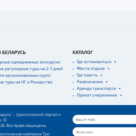
В БЕЛАРУСЬ
КАТАЛОГ
Где остановиться
ярные однодневные экскурсии
Места отдыха
ые регулярные туры на 2-7 дней
Где поесть
для организованных групп
Развлечения
ые туры на НГ и Рождество
Аренда транспорта
Прокат снаряжения
арусь" - туристический портал о
и. ©
026. Все права защищены.
ристическая компания Три