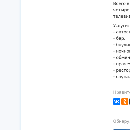
Всего 
четыре
телеви
Услуги:
• автос
•
бар;
•
боулин
•
ночно
•
обмен
•
праче
•
ресто
•
сауна.
Нравит
Обнаруж