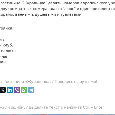
в гостинице "Журавинка" девять номеров европейского ур
 двухкомнатных номера класса "люкс" и один президентс
зорами, ванными, душевыми и туалетами.
тоянка;
г;
й клуб;
 валюты;
чная;
ран;
ся Гостиница «Журавинка»? Поделись с друзьями!
или ошибку? Выделите текст и нажмите Ctrl + Enter