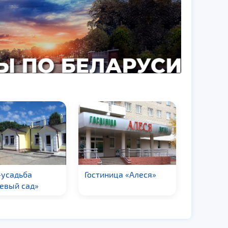
-усадьба
Гостиница «Алеся»
Гостини
евый сад»
«ЧИЖОВ