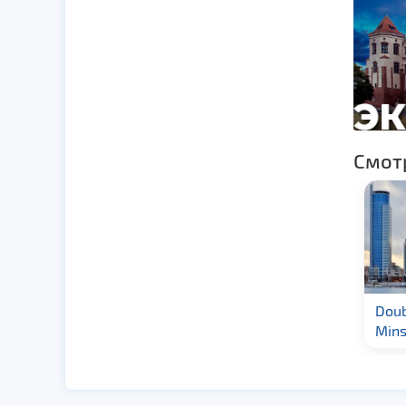
Смот
Гостиница «Палац»
Doub
3★
Mins