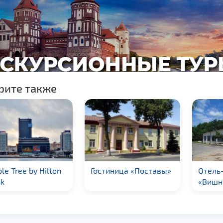
рите также
le Tree by Hilton
Гостиница «Поставы»
Отель
k
«Вишн