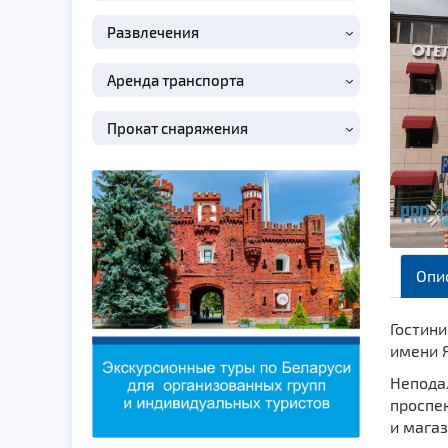
Развлечения
Аренда транспорта
Прокат снаряжения
Опи
Гостини
имени Я
Неподал
проспек
и магаз