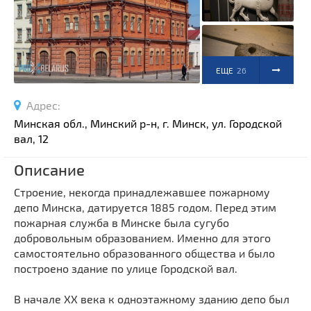
Спортивные сооружения
Производства
Ратуши
Родовые усадьбы
ЕЩЕ
26
Садово-парковая архитектура
ФОТО
Адрес:
Национальные парки и заказники
Минская обл., Минский р-н, г. Минск, ул. Городской
Озера и водоемы
вал, 12
Памятники
Описание
Памятники археологии
Строение, некогда принадлежавшее пожарному
Памятники геодезии
Выберите область
депо Минска, датируется 1885 годом. Перед этим
Памятники природы
пожарная служба в Минске была сугубо
Выберите район
Памятники известным людям
добровольным образованием. Именно для этого
самостоятельно образованного общества и было
Выберите населенный пункт
Церкви
построено здание по улице Городской вал.
Монастыри
В начале XX века к одноэтажному зданию депо был
Костелы