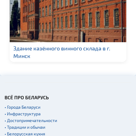
Прокат спортивного и
туристического
снаряжения
Fast-food
Гражданская
архитектура
Здание казённого винного склада в г.
Церкви
Минск
Музеи
Галереи
Памятники природы
Производства
Военная история
ВСЁ ПРО БЕЛАРУСЬ
Мастер-классы
• Города Беларуси
• Инфраструктура
Квесты
• Достопримечательности
Новости
• Традиции и обычаи
Спортинг-клубы и тиры
• Белорусская кухня