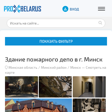
ВХОД
ПОКАЗАТЬ ФИЛЬТР
Здание пожарного депо в г. Минск
Минская область
Минский район
Минск
—
Смотреть на
карте
Музеи
Замки и дворцы
Военная история
Гражданская архитектура