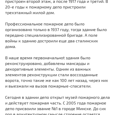
пристроен второй этаж, а после 1917 года и третий. В
Мечети
Выберите направление
20-е годы к пожарному депо пристроили
Синагоги
трехэтажный жилой дом.
Часовни
Профессиональное пожарное депо было
Кирхи
организовано только в 1937 году, тогда здание было
Кладбище
передано специализированной бригаде. А поле
войны к зданию достроили еще два сталинских
Культурные центры
дома.
Театры
Галереи
В наше время первоначальноt здания было
реконструировано, добавлены мансарды и
Концертные залы
декоративные элементы. Одним из важных
элементов реконструкции стали воссозданные
ворота, точно такие же как 100 лет назад, через них
и выезжали на вызов
пожарные-спасатели
.
Сегодня в здании депо открыт музей пожарного дела
и действует пожарная часть. С 2005 года пожарное
депо присвоили звание №1 в городе Минске. До сих
пор в архитектурном смысле строение остается