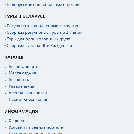
• Белорусские национальные напитки
Ратуши
ТУРЫ В БЕЛАРУСЬ
Родовые усадьбы
Садово-парковая
• Регулярные однодневные экскурсии
архитектура
• Сборные регулярные туры на 2-7 дней
• Туры для организованных групп
Памятники
• Сборные туры на НГ и Рождество
Памятники известным
людям
КАТАЛОГ
Кладбище
Где остановиться
Монастыри
Места отдыха
Где поесть
Костелы
Развлечения
Культурные центры
Аренда транспорта
Прокат снаряжения
Театры
Концертные залы
ИНФОРМАЦИЯ
Начало и окончание
О проекте
экскурсий: г. Минск
Условия и правила портала
Спортивные
Использование материалов