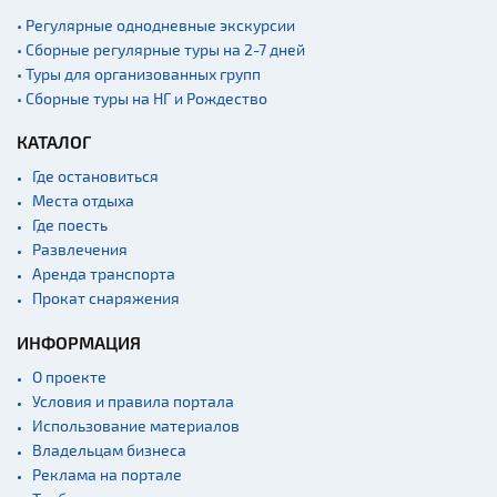
Ратуши
• Регулярные однодневные экскурсии
Родовые усадьбы
• Сборные регулярные туры на 2-7 дней
• Туры для организованных групп
Садово-парковая
архитектура
• Сборные туры на НГ и Рождество
Памятники
КАТАЛОГ
Памятники известным
Где остановиться
людям
Места отдыха
Кладбище
Где поесть
Монастыри
Развлечения
Аренда транспорта
Костелы
Прокат снаряжения
Культурные центры
ИНФОРМАЦИЯ
Театры
О проекте
Концертные залы
Условия и правила портала
Начало и окончание
Использование материалов
экскурсий: г. Минск
Владельцам бизнеса
Спортивные
Реклама на портале
сооружения