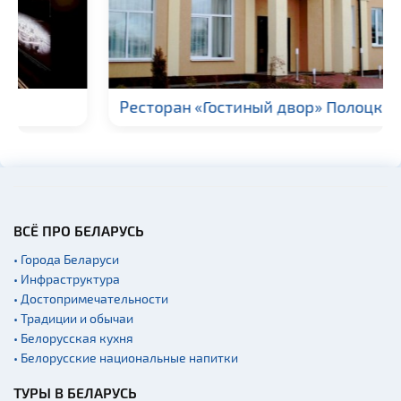
Прокат спортивного и
туристического
снаряжения
Fast-food
Гражданская
архитектура
Ресторан «Гостиный двор» Полоцк
Церкви
Музеи
Галереи
Памятники природы
ВСЁ ПРО БЕЛАРУСЬ
Производства
• Города Беларуси
Военная история
• Инфраструктура
Мастер-классы
• Достопримечательности
• Традиции и обычаи
Квесты
• Белорусская кухня
Новости
• Белорусские национальные напитки
Спортинг-клубы и тиры
ТУРЫ В БЕЛАРУСЬ