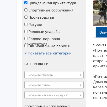
Гражданская архитектура
Спортивные сооружения
Производства
Ратуши
Родовые усадьбы
Опи
Садово-парковая
архитектура
9 сентя
Национальные парки и
«Почта
заказники
Показать все категории
Озера и водоемы
властям
Памятники
старани
РАСПОЛОЖЕНИЕ
архитек
Памятники археологии
Памятники геодезии
Выберите область
«Почта
Памятники природы
Дома пе
Выберите район
через п
Памятники известным людям
почталь
Выберите населенный пункт
Церкви
почтал
Монастыри
ПОПУЛЯРНЫЕ НАПРАВЛЕНИЯ