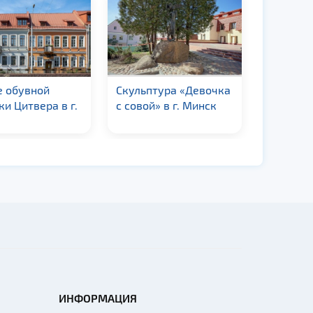
е обувной
Скульптура «Девочка
Здание 
и Цитвера в г.
с совой» в г. Минск
мариавит
Минск
ИНФОРМАЦИЯ