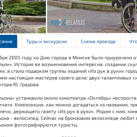
сание
Туры и экскурсии
Схема проезда
Чт
бря 2005 году ко Дню города в Минске было приурочено 
льон». История ее возникновения интересна: создание ск
и, а стало подарком группы изданий «Из рук в руки» горо
ям настоящих мастеров своего дела: двух талантливых с
тора Ю. Градова.
льона» установили около кинотеатра «Октябрь» неспроста
чати. Композиция, как можно догадаться из названия, пр
лечо, держащего газету «Из рук в руки». Рядом с ним, ко
она - велосипед. Сейчас на бронзовом велосипеде любят
ьоном фотографируются туристы.