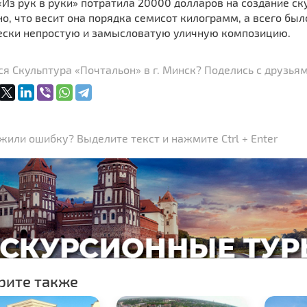
«Из рук в руки» потратила 20000 долларов на создание ск
о, что весит она порядка семисот килограмм, а всего был
ески непростую и замысловатую уличную композицию.
я Скульптура «Почтальон» в г. Минск? Поделись с друзьям
или ошибку? Выделите текст и нажмите Ctrl + Enter
рите также