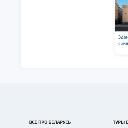
Водонапорные башни
Здан
«Кася» и «Бася» в г.
сина
Гродно
ВСЁ ПРО БЕЛАРУСЬ
ТУРЫ 