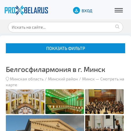
ВХОД
ПОКАЗАТЬ ФИЛЬТР
Белгосфилармония в г. Минск
Минская область
Минский район
Минск
—
Смотреть на
карте
Музеи
Замки и дворцы
Военная история
Гражданская архитектура