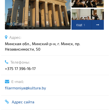
Спортивные сооружения
Производства
Ратуши
Родовые усадьбы
ЕЩЕ
1
Садово-парковая архитектура
ФОТО
Адрес:
Национальные парки и заказники
Минская обл., Минский р-н, г. Минск, пр.
Озера и водоемы
Независимости, 50
Памятники
Памятники археологии
Телефоны:
+375 17 396-16-17
Памятники геодезии
Выберите область
Памятники природы
Выберите район
E-mail:
Памятники известным людям
filarmoniya@kultura.by
Выберите населенный пункт
Церкви
Монастыри
Адрес сайта
Костелы