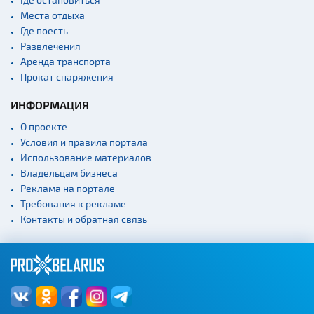
Монастыри
Места отдыха
Где поесть
Костелы
Развлечения
Культурные центры
Аренда транспорта
Прокат снаряжения
Театры
Концертные залы
ИНФОРМАЦИЯ
Начало и окончание
О проекте
экскурсий: г. Минск
Условия и правила портала
Спортивные
Использование материалов
сооружения
Владельцам бизнеса
Веломаршруты
Реклама на портале
Требования к рекламе
Аэропорты
Контакты и обратная связь
Железнодорожные
вокзалы