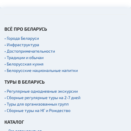
Галереи
Памятники природы
Производства
Военная история
ВСЁ ПРО БЕЛАРУСЬ
Мастер-классы
• Города Беларуси
• Инфраструктура
Квесты
• Достопримечательности
Новости
• Традиции и обычаи
Спортинг-клубы и тиры
• Белорусская кухня
• Белорусские национальные напитки
Ратуши
ТУРЫ В БЕЛАРУСЬ
Родовые усадьбы
Садово-парковая
• Регулярные однодневные экскурсии
архитектура
• Сборные регулярные туры на 2-7 дней
• Туры для организованных групп
Памятники
• Сборные туры на НГ и Рождество
Памятники известным
людям
КАТАЛОГ
Кладбище
Где остановиться