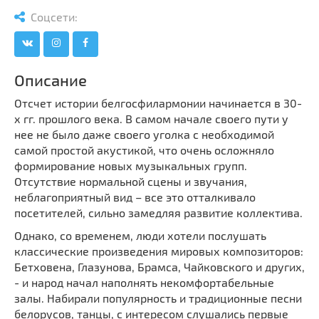
Мечети
Выберите направление
Соцсети:
Синагоги
Часовни
Кирхи
Описание
Кладбище
Отсчет истории белгосфилармонии начинается в 30-
Культурные центры
х гг. прошлого века. В самом начале своего пути у
нее не было даже своего уголка с необходимой
Театры
самой простой акустикой, что очень осложняло
Галереи
формирование новых музыкальных групп.
Концертные залы
Отсутствие нормальной сцены и звучания,
неблагоприятный вид – все это отталкивало
посетителей, сильно замедляя развитие коллектива.
Однако, со временем, люди хотели послушать
классические произведения мировых композиторов:
Бетховена, Глазунова, Брамса, Чайковского и других,
- и народ начал наполнять некомфортабельные
залы. Набирали популярность и традиционные песни
белорусов, танцы, с интересом слушались первые