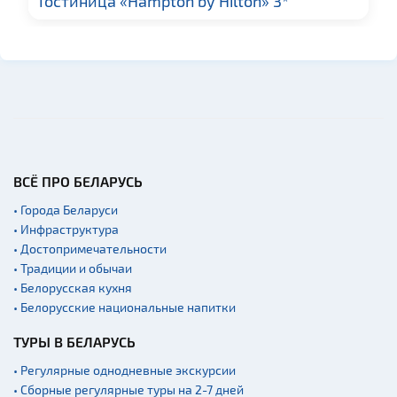
Гостиница «Hampton by Hilton» 3*
Церкви
Музеи
Галереи
Памятники природы
Производства
Военная история
Мастер-классы
ВСЁ ПРО БЕЛАРУСЬ
Квесты
• Города Беларуси
Новости
• Инфраструктура
• Достопримечательности
Спортинг-клубы и тиры
• Традиции и обычаи
Ратуши
• Белорусская кухня
Родовые усадьбы
• Белорусские национальные напитки
Садово-парковая
ТУРЫ В БЕЛАРУСЬ
архитектура
• Регулярные однодневные экскурсии
Памятники
• Сборные регулярные туры на 2-7 дней