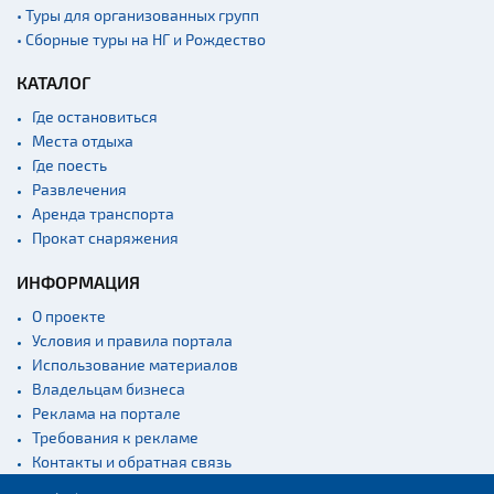
Памятники известным
• Туры для организованных групп
людям
• Сборные туры на НГ и Рождество
Кладбище
КАТАЛОГ
Монастыри
Где остановиться
Костелы
Места отдыха
Культурные центры
Где поесть
Развлечения
Театры
Аренда транспорта
Концертные залы
Прокат снаряжения
Начало и окончание
экскурсий: г. Минск
ИНФОРМАЦИЯ
Спортивные
О проекте
сооружения
Условия и правила портала
Использование материалов
Веломаршруты
Владельцам бизнеса
Аэропорты
Реклама на портале
Железнодорожные
Требования к рекламе
вокзалы
Контакты и обратная связь