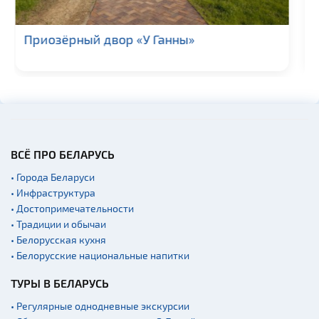
Гражданская
архитектура
Рестобар «Rozmarin»
Церкви
Музеи
Галереи
Памятники природы
Производства
Военная история
ВСЁ ПРО БЕЛАРУСЬ
Мастер-классы
• Города Беларуси
• Инфраструктура
Квесты
• Достопримечательности
Новости
• Традиции и обычаи
Спортинг-клубы и тиры
• Белорусская кухня
• Белорусские национальные напитки
Ратуши
ТУРЫ В БЕЛАРУСЬ
Родовые усадьбы
Садово-парковая
• Регулярные однодневные экскурсии
архитектура