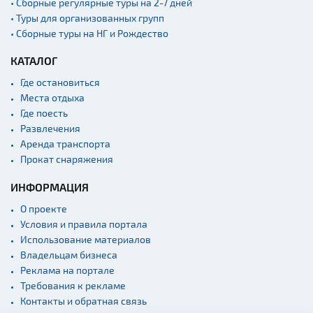
• Сборные регулярные туры на 2-7 дней
• Туры для организованных групп
Памятники
• Сборные туры на НГ и Рождество
Памятники известным
людям
КАТАЛОГ
Кладбище
Где остановиться
Монастыри
Места отдыха
Где поесть
Костелы
Развлечения
Культурные центры
Аренда транспорта
Прокат снаряжения
Театры
Концертные залы
ИНФОРМАЦИЯ
Начало и окончание
О проекте
экскурсий: г. Минск
Условия и правила портала
Спортивные
Использование материалов
сооружения
Владельцам бизнеса
Веломаршруты
Реклама на портале
Требования к рекламе
Аэропорты
Контакты и обратная связь