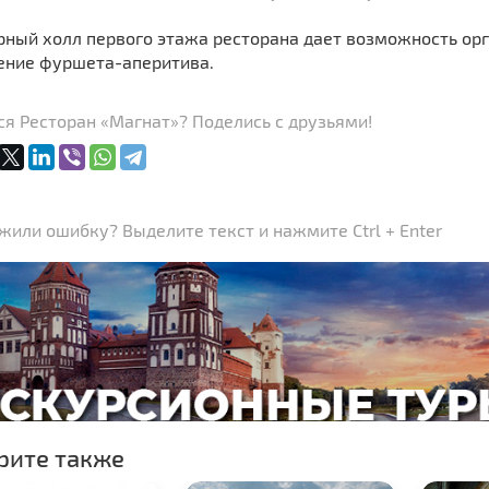
рный холл первого этажа ресторана дает возможность орг
ение фуршета-аперитива.
я Ресторан «Магнат»? Поделись с друзьями!
или ошибку? Выделите текст и нажмите Ctrl + Enter
рите также