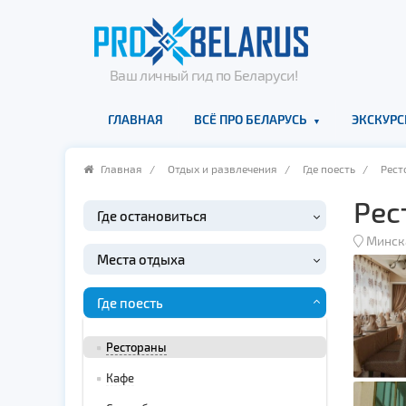
Ваш личный гид по Беларуси!
ГЛАВНАЯ
ВСЁ ПРО БЕЛАРУСЬ
ЭКСКУРС
Главная
/
Отдых и развлечения
/
Где поесть
/
Рест
Рес
Где остановиться
Минск
Места отдыха
Где поесть
Рестораны
Кафе