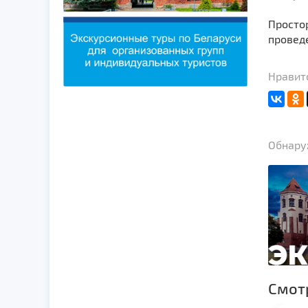
Просто
провед
Нравитс
Обнаруж
Смот