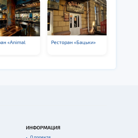
есторан «Бацьки»
Ресторан «Клюква»
Рес
ИНФОРМАЦИЯ
О проекте