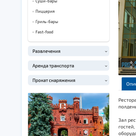
Суши-бары
Пиццерия
Гриль-бары
Fast-food
Развлечения
Аренда транспорта
Прокат снаряжения
Опи
Рестор
полдень
Зал ре
гостей
оборудо