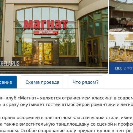
ЕЩЕ
2 ФО
сание
Схема проезда
Что рядом?
ан-клуб «Магнат» является отражением классики в соврем
 и сразу окутывает гостей атмосферой романтики и легко
сторана оформлен в элегантном классическом стиле, име
, а также вместительную танцплощадку со сценой и проф
ванием. Особое очарование залу придает купол в центре