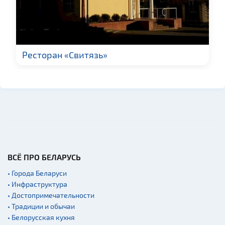
туристического
снаряжения
Fast-food
Гражданская
архитектура
Ресторан «Свитязь»
Церкви
Музеи
Галереи
Памятники природы
Производства
Военная история
ВСЁ ПРО БЕЛАРУСЬ
Мастер-классы
• Города Беларуси
Квесты
• Инфраструктура
Новости
• Достопримечательности
• Традиции и обычаи
Спортинг-клубы и тиры
• Белорусская кухня
Ратуши