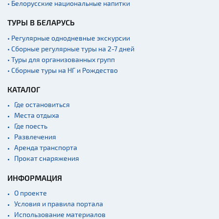
• Белорусские национальные напитки
Родовые усадьбы
ТУРЫ В БЕЛАРУСЬ
Садово-парковая
архитектура
• Регулярные однодневные экскурсии
• Сборные регулярные туры на 2-7 дней
Памятники
• Туры для организованных групп
Памятники известным
• Сборные туры на НГ и Рождество
людям
КАТАЛОГ
Кладбище
Монастыри
Где остановиться
Места отдыха
Костелы
Где поесть
Культурные центры
Развлечения
Аренда транспорта
Театры
Прокат снаряжения
Концертные залы
ИНФОРМАЦИЯ
Начало и окончание
экскурсий: г. Минск
О проекте
Спортивные
Условия и правила портала
сооружения
Использование материалов