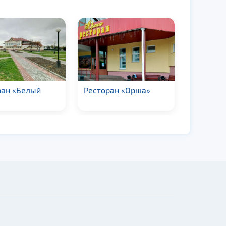
ран «Белый
Ресторан «Орша»
Рестора
«Радзив