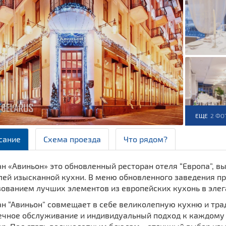
ЕЩЕ
2 ФО
сание
Схема проезда
Что рядом?
н «Авиньон» это обновленный ресторан отеля “Европа”, в
лей изысканной кухни. В меню обновленного заведения п
зованием лучших элементов из европейских кухонь в элег
ан “Авиньон” совмещает в себе великолепную кухню и тра
ечное обслуживание и индивидуальный подход к каждому 