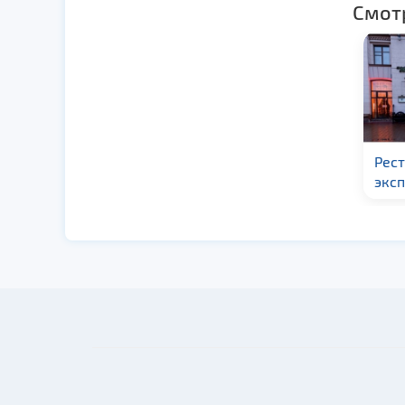
Смот
Приозёрный двор «У
Рес
Ганны»
эксп