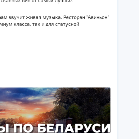
ысканных вин от самых лучших
рам звучит живая музыка. Ресторан "Авиньон"
иум класса, так и для статусной