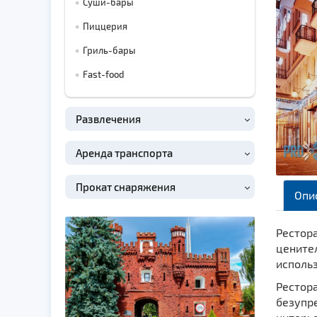
Суши-бары
Пиццерия
Гриль-бары
Fast-food
Развлечения
Аренда транспорта
Прокат снаряжения
Опи
Рестора
цените
исполь
Рестор
безупр