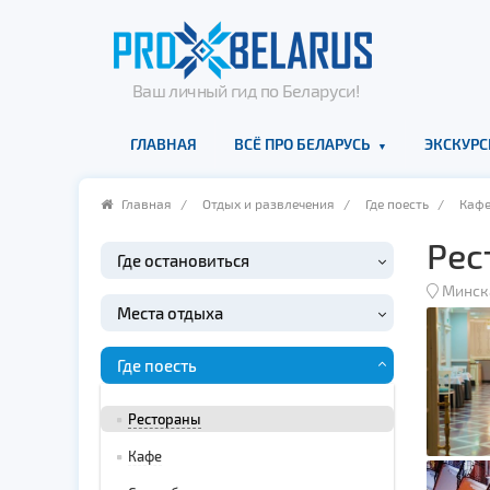
Ваш личный гид по Беларуси!
ГЛАВНАЯ
ВСЁ ПРО БЕЛАРУСЬ
ЭКСКУРС
Главная
/
Отдых и развлечения
/
Где поесть
/
Каф
Рес
Где остановиться
Минск
Места отдыха
Где поесть
Рестораны
Кафе