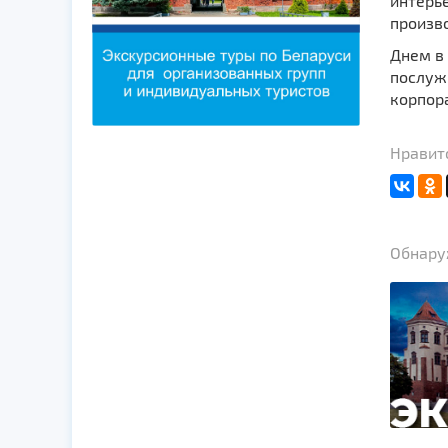
интерь
произв
Днем в 
послужи
корпор
Нравитс
Обнаруж