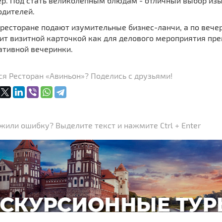
ер. Под стать великолепным блюдам - отличный выбор из
одителей.
ресторане подают изумительные бизнес-ланчи, а по вече
т визитной карточкой как для делового мероприятия прем
ативной вечеринки.
я Ресторан «Авиньон»? Поделись с друзьями!
или ошибку? Выделите текст и нажмите Ctrl + Enter