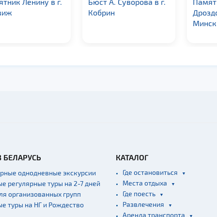
тник Ленину в г.
Бюст А. Суворова в г.
Памят
виж
Кобрин
Дроздо
Минск
В БЕЛАРУСЬ
КАТАЛОГ
Где остановиться
ярные однодневные экскурсии
Места отдыха
ые регулярные туры на 2-7 дней
Где поесть
для организованных групп
Развлечения
ые туры на НГ и Рождество
Аренда транспорта