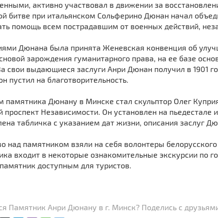
енными, активно участвовал в движении за восстановлени
ой битве при итальянском Сольферино Дюнан начал объед
ть помощь всем пострадавшим от военных действий, неза
иями Дюнана была принята Женевская конвенция об улучш
основой зарождения гуманитарного права, на ее базе ос
 За свои выдающиеся заслуги Анри Дюнан получил в 1901 
он пустил на благотворительность.
м памятника Дюнану в Минске стал скульптор Олег Купри
проспект Независимости. Он установлен на пьедестале из
ена табличка с указанием дат жизни, описания заслуг Дю
о над памятником взяли на себя волонтеры белорусского
ика входит в некоторые ознакомительные экскурсии по го
 памятник доступным для туристов.
я Памятник Анри Дюнану в г. Минск? Поделись с друзьями