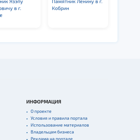
ник Язэпу
Памятник Ленину в г.
Памятни
вичу в г.
Кобрин
Куприяно
е
Жодино
ИНФОРМАЦИЯ
О проекте
Условия и правила портала
Использование материалов
Владельцам бизнеса
Реклама на портале