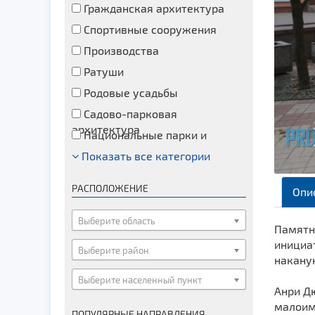
Гражданская архитектура
Спортивные сооружения
Производства
Ратуши
Родовые усадьбы
Садово-парковая
архитектура
Национальные парки и
заказники
Показать все категории
Озера и водоемы
Памятники
РАСПОЛОЖЕНИЕ
Опи
Памятники археологии
Памятники геодезии
Выберите область
Памятн
Памятники природы
инициат
Выберите район
накану
Памятники известным людям
Выберите населенный пункт
Церкви
Анри Д
Монастыри
малоим
ПОПУЛЯРНЫЕ НАПРАВЛЕНИЯ