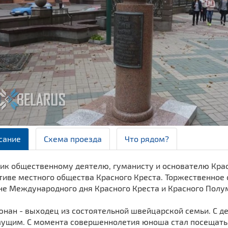
сание
Схема проезда
Что рядом?
ик общественному деятелю, гуманисту и основателю Крас
иве местного общества Красного Креста. Торжественное о
не Международного дня Красного Креста и Красного Полу
юнан - выходец из состоятельной швейцарской семьи. С д
ущим. С момента совершеннолетия юноша стал посещать 