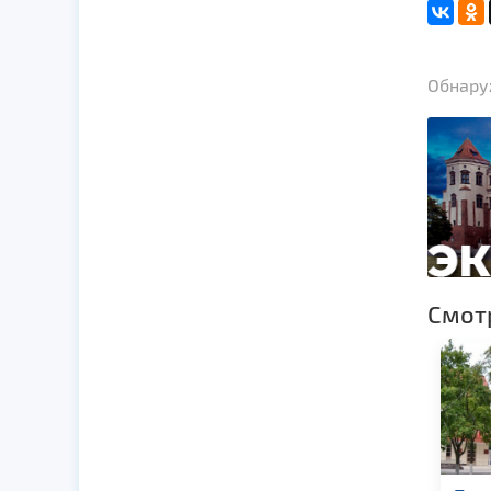
Обнаруж
Смот