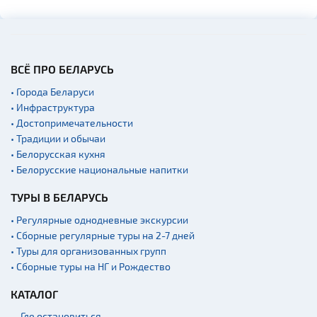
Галереи
Памятники природы
Производства
Военная история
ВСЁ ПРО БЕЛАРУСЬ
Мастер-классы
• Города Беларуси
• Инфраструктура
Квесты
• Достопримечательности
Новости
• Традиции и обычаи
Спортинг-клубы и тиры
• Белорусская кухня
• Белорусские национальные напитки
Ратуши
ТУРЫ В БЕЛАРУСЬ
Родовые усадьбы
Садово-парковая
• Регулярные однодневные экскурсии
архитектура
• Сборные регулярные туры на 2-7 дней
• Туры для организованных групп
Памятники
• Сборные туры на НГ и Рождество
Памятники известным
людям
КАТАЛОГ
Кладбище
Где остановиться