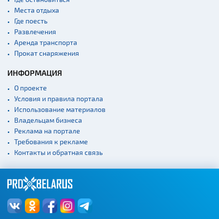
Монастыри
Места отдыха
Где поесть
Костелы
Развлечения
Культурные центры
Аренда транспорта
Прокат снаряжения
Театры
Концертные залы
ИНФОРМАЦИЯ
Начало и окончание
О проекте
экскурсий: г. Минск
Условия и правила портала
Спортивные
Использование материалов
сооружения
Владельцам бизнеса
Веломаршруты
Реклама на портале
Требования к рекламе
Аэропорты
Контакты и обратная связь
Железнодорожные
вокзалы